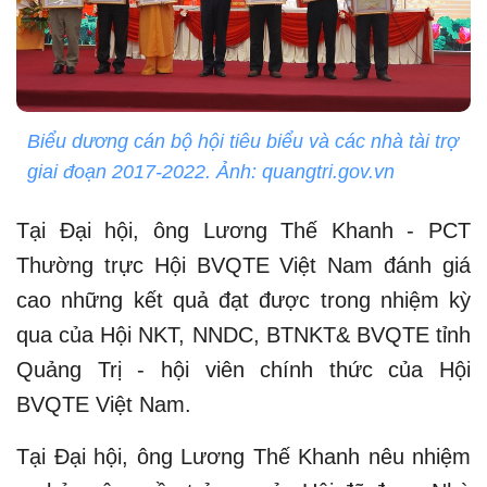
Biểu dương cán bộ hội tiêu biểu và các nhà tài trợ
giai đoạn 2017-2022. Ảnh: quangtri.gov.vn
Tại Đại hội, ông Lương Thế Khanh - PCT
Thường trực Hội BVQTE Việt Nam đánh giá
cao những kết quả đạt được trong nhiệm kỳ
qua của Hội NKT, NNDC, BTNKT& BVQTE tỉnh
Quảng Trị - hội viên chính thức của Hội
BVQTE Việt Nam.
Tại Đại hội, ông Lương Thế Khanh nêu nhiệm