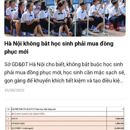
Hà Nội không bắt học sinh phải mua đồng
phục mới
Sở GD&ĐT Hà Nội cho biết, không bắt buộc học sinh
phải mua đồng phục mới, học sinh cần mặc sạch sẽ,
gọn gàng để khuyến khích tiết kiệm và tạo điều kiện
thuận lợi cho học sinh có hoàn cảnh khó khăn.
25/08/2023