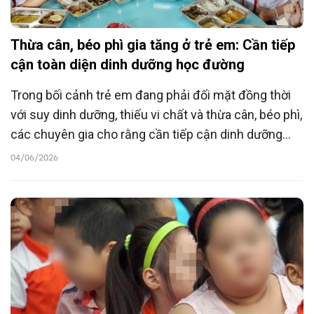
Thừa cân, béo phì gia tăng ở trẻ em: Cần tiếp
cận toàn diện dinh dưỡng học đường
Trong bối cảnh trẻ em đang phải đối mặt đồng thời
với suy dinh dưỡng, thiếu vi chất và thừa cân, béo phì,
các chuyên gia cho rằng cần tiếp cận dinh dưỡng
học đường theo hướng toàn diện, gắn với giáo dục
04/06/2026
thể chất, chăm sóc sức khỏe và xây dựng môi
trường học tập lành mạnh nhằm nâng cao chất
lượng nguồn nhân lực trong tương lai.