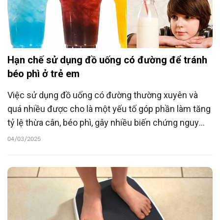
Hạn chế sử dụng đồ uống có đường để tránh
béo phì ở trẻ em
Việc sử dụng đồ uống có đường thường xuyên và
quá nhiều được cho là một yếu tố góp phần làm tăng
tỷ lệ thừa cân, béo phì, gây nhiều biến chứng nguy
hiểm cho sức khỏe của trẻ em.
04/03/2025