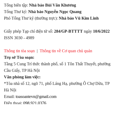
Tổng biên tập:
Nhà báo Bùi Văn Khương
Tổng Thư ký:
Nhà báo Nguyễn Ngọc Quang
Phó Tổng Thư ký (thường trực):
Nhà báo Vũ Kim Linh
Giấy phép Tạp chí điện tử số:
284/GP-BTTTT
ngày
10/6/2022
ISSN 3030 - 4989
Thông tin tòa soạn
|
Thông tin về Cơ quan chủ quản
Trụ sở Tòa soạn:
Tầng 5 Cung Trí thức thành phố, số 1 Tôn Thất Thuyết, phường
Cầu Giấy, TP Hà Nội
Văn phòng làm việc:
*Tòa nhà số 12, ngõ 71, phố Láng Hạ, phường Ô Chợ Dừa, TP
Hà Nội
Email:
toasoantevn@gmail.com
Điện thoại:
098.921.0376