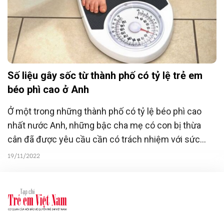
Số liệu gây sốc từ thành phố có tỷ lệ trẻ em
béo phì cao ở Anh
Ở một trong những thành phố có tỷ lệ béo phì cao
nhất nước Anh, những bậc cha mẹ có con bị thừa
cân đã được yêu cầu cần có trách nhiệm với sức
khỏe của trẻ bằng cách cho con ăn ít hơn và tập thể
19/11/2022
dục nhiều hơn.