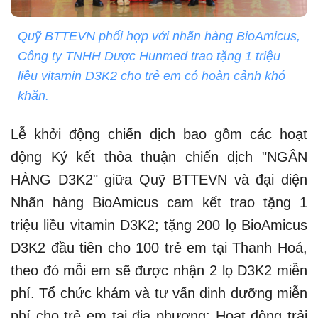
Quỹ BTTEVN phối hợp với nhãn hàng BioAmicus,
Công ty TNHH Dược Hunmed trao tặng 1 triệu
liều vitamin D3K2 cho trẻ em có hoàn cảnh khó
khăn.
Lễ khởi động chiến dịch bao gồm các hoạt
động Ký kết thỏa thuận chiến dịch "NGÂN
HÀNG D3K2" giữa Quỹ BTTEVN và đại diện
Nhãn hàng BioAmicus cam kết trao tặng 1
triệu liều vitamin D3K2; tặng 200 lọ BioAmicus
D3K2 đầu tiên cho 100 trẻ em tại Thanh Hoá,
theo đó mỗi em sẽ được nhận 2 lọ D3K2 miễn
phí. Tổ chức khám và tư vấn dinh dưỡng miễn
phí cho trẻ em tại địa phương; Hoạt động trải