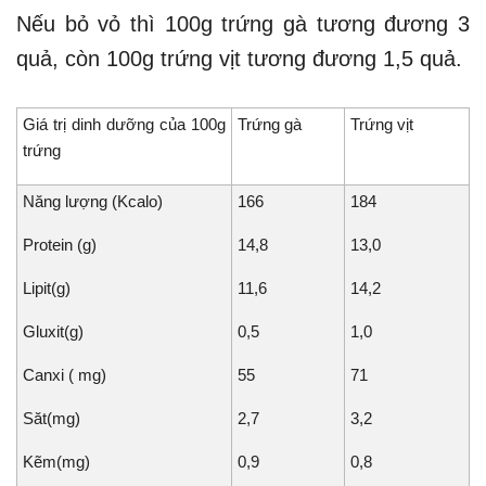
Nếu bỏ vỏ thì 100g trứng gà tương đương 3
quả, còn 100g trứng vịt tương đương 1,5 quả.
Giá trị dinh dưỡng của 100g
Trứng gà
Trứng vịt
trứng
Năng lượng (Kcalo)
166
184
Protein (g)
14,8
13,0
Lipit(g)
11,6
14,2
Gluxit(g)
0,5
1,0
Canxi ( mg)
55
71
Săt(mg)
2,7
3,2
Kẽm(mg)
0,9
0,8