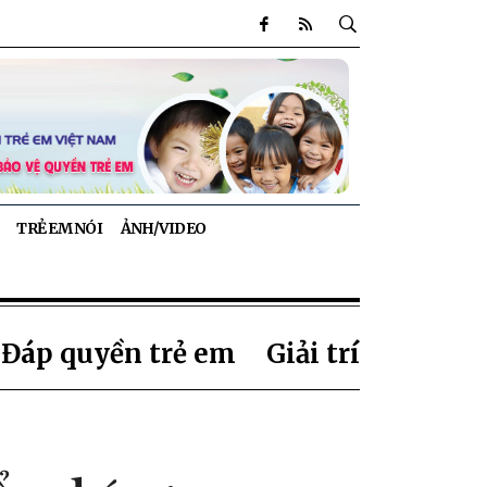
TRẺ EM NÓI
ẢNH/VIDEO
 Đáp quyền trẻ em
Giải trí