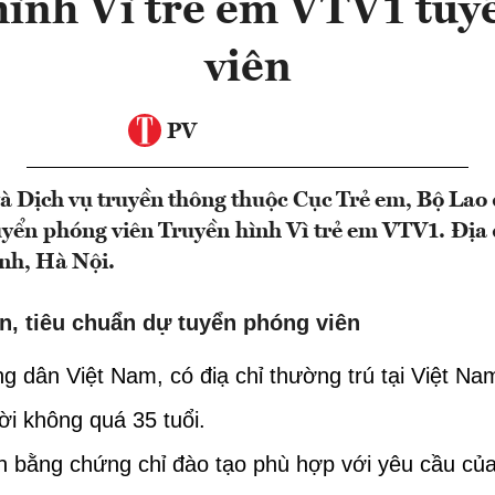
hình Vì trẻ em VTV1 tuy
viên
PV
à Dịch vụ truyền thông thuộc Cục Trẻ em, Bộ Lao
uyển phóng viên Truyền hình Vì trẻ em VTV1. Địa 
nh, Hà Nội.
ện, tiêu chuẩn dự tuyển phóng viên
g dân Việt Nam, có điạ chỉ thường trú tại Việt Na
ời không quá 35 tuổi.
n bằng chứng chỉ đào tạo phù hợp với yêu cầu củ