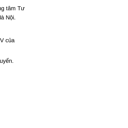
ng tâm Tư
Hà Nội.
IV của
tuyển.