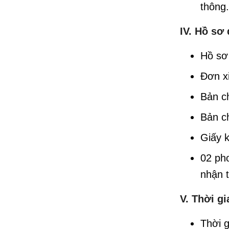
thông.
IV. Hồ sơ
Hồ sơ
Đơn xi
Bản c
Bản ch
Giấy 
02 pho
nhận t
V. Thời gi
Thời 