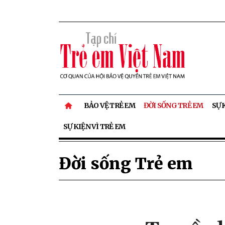
BẢO VỆ TRẺ EM
ĐỜI SỐNG TRẺ EM
SỰ 
SỰ KIỆN VÌ TRẺ EM
Đời sống Trẻ em