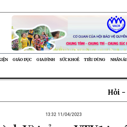
KIỆN
GIÁO DỤC
GIA ĐÌNH
SỨC KHOẺ
TIÊU DÙNG
NHÂN ÁI
Hỏi -
13:32 11/04/2023