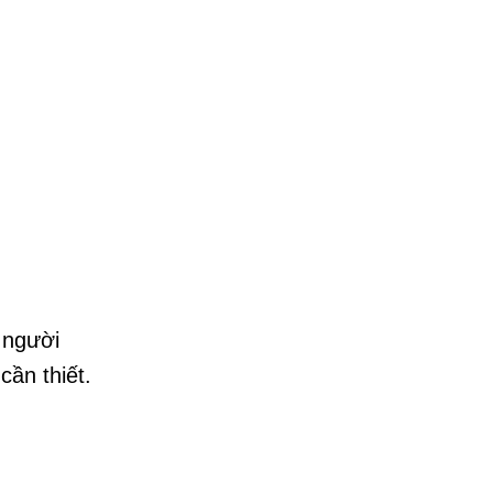
.
 người
cần thiết.