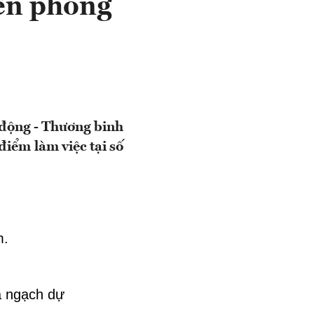
ển phóng
 động - Thương binh
điểm làm việc tại số
m.
a ngạch dự