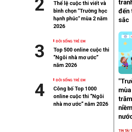
2
tran
Thể lệ cuộc thi viết và
đến 
bình chọn "Trường học
hạnh phúc" mùa 2 năm
sắc
2026
ĐỜI SỐNG TRẺ EM
3
Top 500 online cuộc thi
“Ngôi nhà mơ ước”
năm 2026
ĐỜI SỐNG TRẺ EM
"Trư
4
Công bố Top 1000
mùa 
online cuộc thi “Ngôi
trăm
nhà mơ ước” năm 2026
niềm
nướ
TIN TÀI 