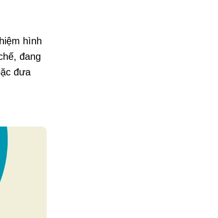
nhiệm hình
 chế, đang
oặc đưa