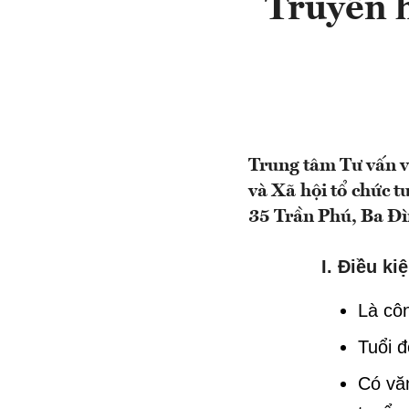
Truyền 
Trung tâm Tư vấn v
và Xã hội tổ chức t
35 Trần Phú, Ba Đì
I. Điều ki
Là côn
Tuổi đ
Có vă