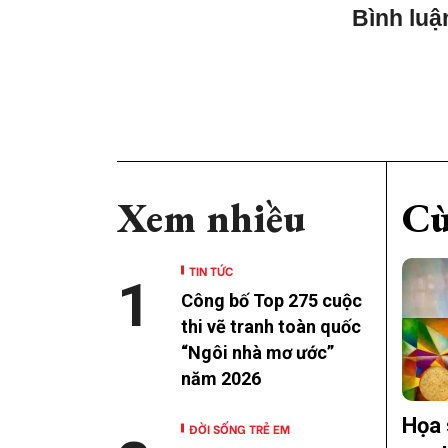
Bình luậ
Xem nhiều
Cù
TIN TỨC
1
Công bố Top 275 cuộc
thi vẽ tranh toàn quốc
“Ngôi nhà mơ ước”
năm 2026
Họa 
ĐỜI SỐNG TRẺ EM