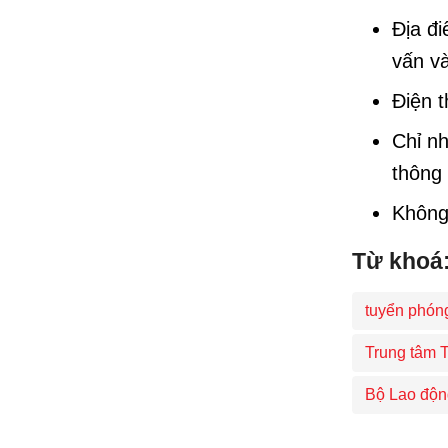
Địa đ
vấn và
Điện t
Chỉ nh
thông
Không 
Từ khoá
tuyển phón
Trung tâm T
Bộ Lao độn