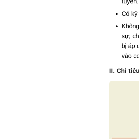
tuyển.
Có kỹ
Không 
sự; ch
bị áp 
vào c
II. Chỉ ti