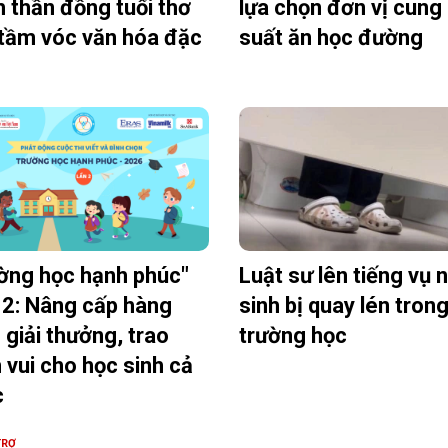
h thần đồng tuổi thơ
lựa chọn đơn vị cung
tầm vóc văn hóa đặc
suất ăn học đường
ờng học hạnh phúc"
Luật sư lên tiếng vụ 
2: Nâng cấp hàng
sinh bị quay lén tron
 giải thưởng, trao
trường học
 vui cho học sinh cả
c
TRỢ