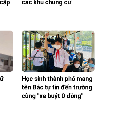
 cấp
các khu chung cư
nữ
Học sinh thành phố mang
g
tên Bác tự tin đến trường
cùng "xe buýt 0 đồng"