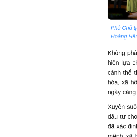
Phó Chủ t
Hoàng Hên 
Không phả
hiến lựa 
cảnh thể 
hóa, xã hộ
ngày càng 
Xuyên suốt
đầu tư ch
đã xác địn
mệnh xã h