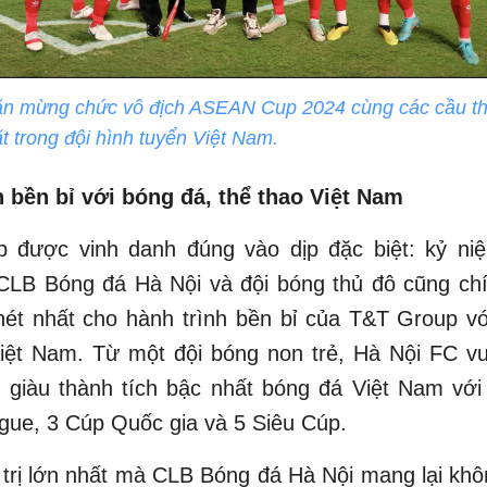
ăn mừng chức vô địch ASEAN Cup 2024 cùng các cầu th
 trong đội hình tuyển Việt Nam.
h bền bỉ với bóng đá, thể thao Việt Nam
 được vinh danh đúng vào dịp đặc biệt: kỷ n
 CLB Bóng đá Hà Nội và đội bóng thủ đô cũng chí
nét nhất cho hành trình bền bỉ của T&T Group vớ
Việt Nam. Từ một đội bóng non trẻ, Hà Nội FC vư
 giàu thành tích bậc nhất bóng đá Việt Nam với
gue, 3 Cúp Quốc gia và 5 Siêu Cúp.
trị lớn nhất mà CLB Bóng đá Hà Nội mang lại kh