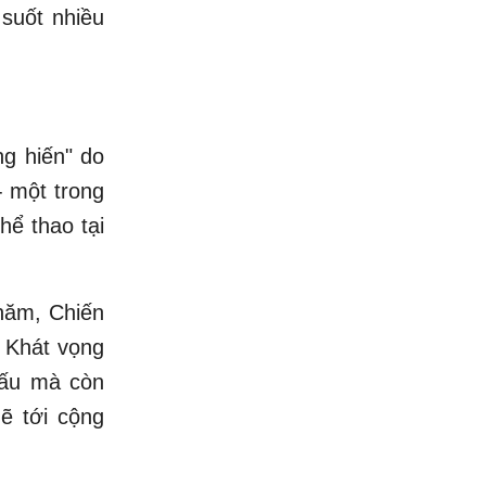
 suốt nhiều
ng hiến" do
- một trong
hể thao tại
năm, Chiến
 Khát vọng
 đấu mà còn
ẽ tới cộng