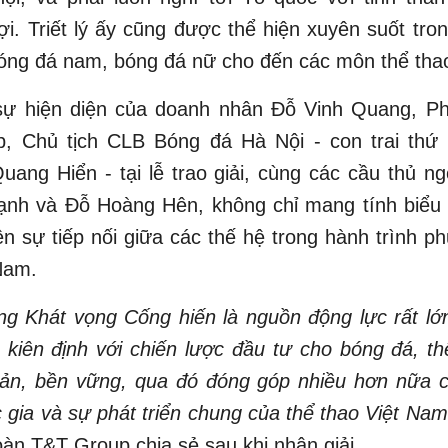
ợi. Triết lý ấy cũng được thể hiện xuyên suốt tro
óng đá nam, bóng đá nữ cho đến các môn thể tha
 sự hiện diện của doanh nhân Đỗ Vinh Quang, Ph
, Chủ tịch CLB Bóng đá Hà Nội - con trai thứ
ang Hiển - tại lễ trao giải, cùng các cầu thủ n
nh và Đỗ Hoàng Hên, không chỉ mang tính biểu
ện sự tiếp nối giữa các thế hệ trong hành trình p
Nam.
ng Khát vọng Cống hiến là nguồn động lực rất l
ục kiên định với chiến lược đầu tư cho bóng đá, t
bản, bền vững, qua đó đóng góp nhiều hơn nữa c
 gia và sự phát triển chung của thể thao Việt Na
oàn T&T Group chia sẻ sau khi nhận giải.