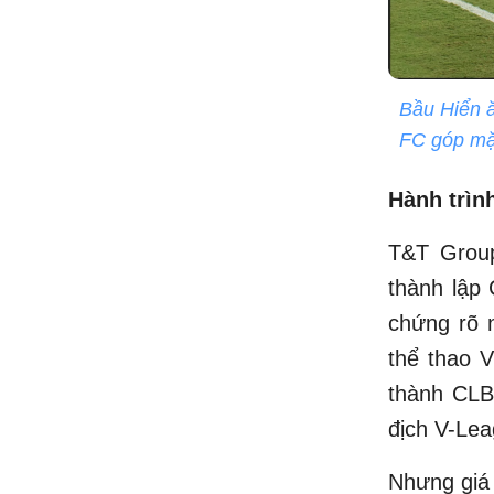
Bầu Hiển 
FC góp mặt
Hành trìn
T&T Group
thành lập
chứng rõ 
thể thao 
thành CLB
địch V-Lea
Nhưng giá 