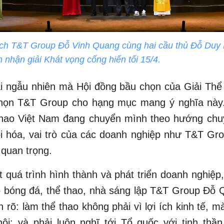
ịch T&T Group Đỗ Vinh Quang cùng hai cầu thủ Đỗ Duy
nhận giải Khát vọng cống hiến tối 15/4.
i ngẫu nhiên mà Hội đồng bầu chọn của Giải Thể
chọn T&T Group cho hạng mục mang ý nghĩa này.
thao Việt Nam đang chuyển mình theo hướng chu
i hóa, vai trò của các doanh nghiệp như T&T Gr
quan trọng.
 quá trình hình thành và phát triển doanh nghiệp,
o bóng đá, thể thao, nhà sáng lập T&T Group Đỗ 
h rõ: làm thể thao không phải vì lợi ích kinh tế, m
ội; và phải luôn nghĩ tới Tổ quốc với tinh thần