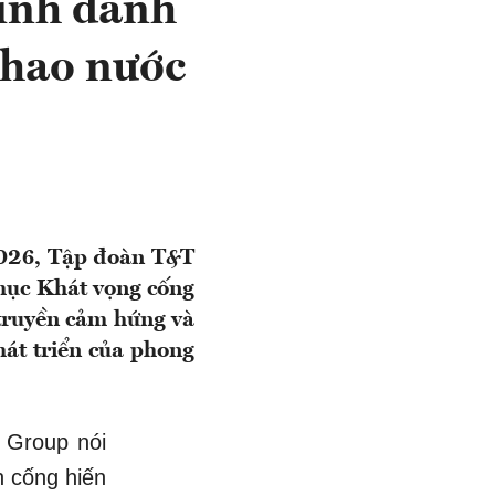
inh danh
thao nước
2026, Tập đoàn T&T
mục Khát vọng cống
 truyền cảm hứng và
phát triển của phong
T Group nói
h cống hiến