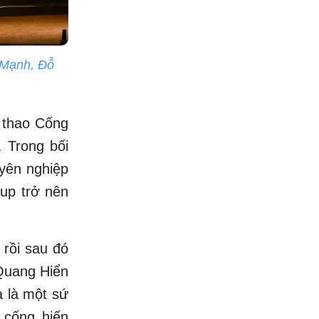
 Mạnh, Đỗ
 thao Cống
 Trong bối
yên nghiệp
oup trở nên
 rồi sau đó
Quang Hiển
à là một sứ
 cống hiến