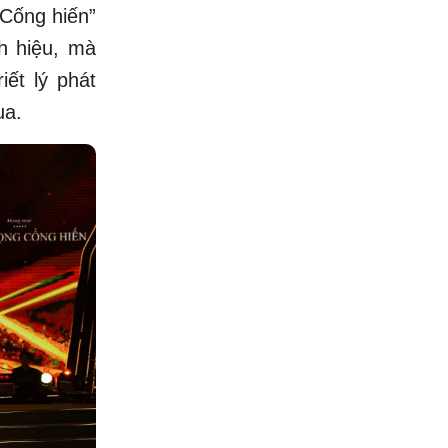
Cống hiến”
h hiệu, mà
iết lý phát
ua.