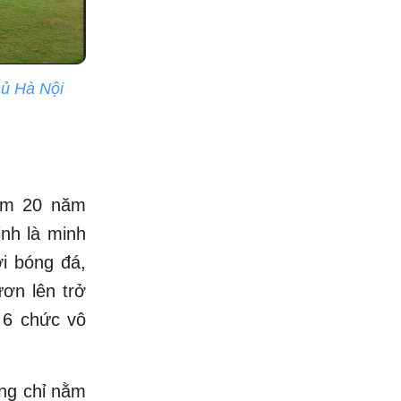
ủ Hà Nội
iệm 20 năm
nh là minh
i bóng đá,
ơn lên trở
 6 chức vô
ông chỉ nằm