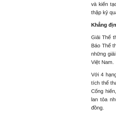
và kiến tạ
thập kỷ qu
Khẳng địn
Giải Thể t
Báo Thể th
những giải
Việt Nam.
Với 4 hạn
tích thể 
Cống hiến,
lan tỏa n
đồng.