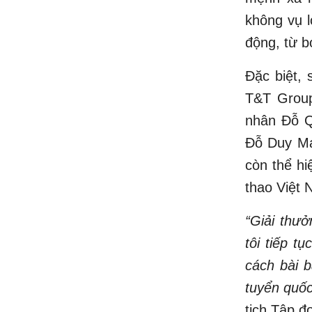
không vụ l
động, từ b
Đặc biệt,
T&T Group
nhân Đỗ Qu
Đỗ Duy Mạ
còn thể hi
thao Việt 
“Giải thưở
tôi tiếp t
cách bài 
tuyển quốc
tịch Tập đ