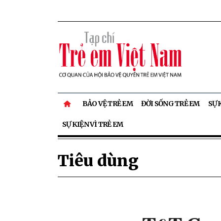
BẢO VỆ TRẺ EM
ĐỜI SỐNG TRẺ EM
SỰ 
SỰ KIỆN VÌ TRẺ EM
Tiêu dùng