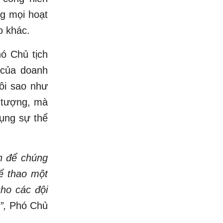
ng mọi hoạt
o khác.
ó Chủ tịch
 của doanh
gôi sao như
 tượng, mà
hụng sự thể
ớn để chúng
hể thao một
ho các đội
m”,
Phó Chủ