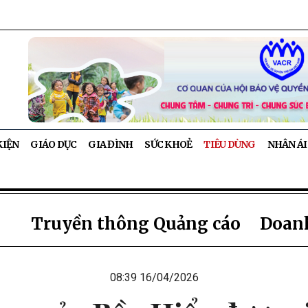
KIỆN
GIÁO DỤC
GIA ĐÌNH
SỨC KHOẺ
TIÊU DÙNG
NHÂN ÁI
Truyền thông Quảng cáo
Doanh
08:39 16/04/2026