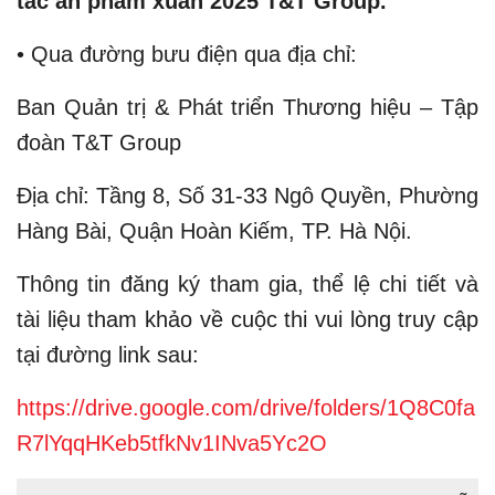
tác ấn phẩm xuân 2025 T&T Group.
• Qua đường bưu điện qua địa chỉ:
Ban Quản trị & Phát triển Thương hiệu – Tập
đoàn T&T Group
Địa chỉ: Tầng 8, Số 31-33 Ngô Quyền, Phường
Hàng Bài, Quận Hoàn Kiếm, TP. Hà Nội.
Thông tin đăng ký tham gia, thể lệ chi tiết và
tài liệu tham khảo về cuộc thi vui lòng truy cập
tại đường link sau:
https://drive.google.com/drive/folders/1Q8C0fa
R7lYqqHKeb5tfkNv1INva5Yc2O