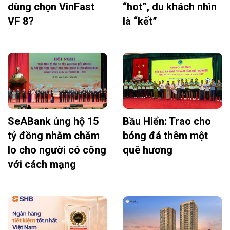
dùng chọn VinFast
“hot”, du khách nhìn
VF 8?
là “kết”
SeABank ủng hộ 15
Bầu Hiển: Trao cho
tỷ đồng nhằm chăm
bóng đá thêm một
lo cho người có công
quê hương
với cách mạng