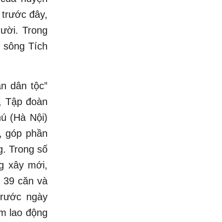
trước đây,
ười. Trong
ê sông Tích
n dân tộc”
, Tập đoàn
hú (Hà Nội)
, góp phần
g. Trong số
g xây mới,
à 39 căn và
trước ngày
âm lao động