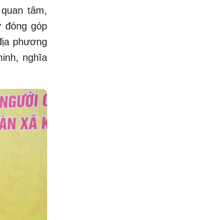
 quan tâm,
ự đóng góp
địa phương
inh, nghĩa