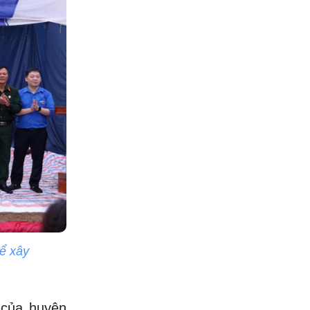
để xây
 của huyện