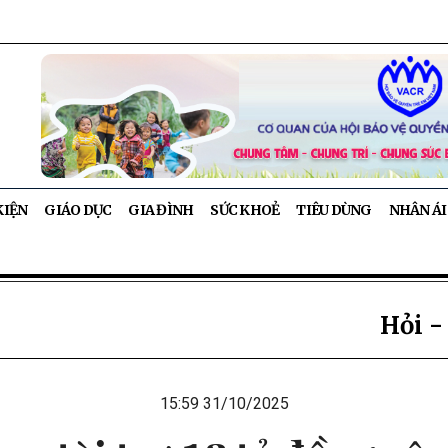
KIỆN
GIÁO DỤC
GIA ĐÌNH
SỨC KHOẺ
TIÊU DÙNG
NHÂN ÁI
Hỏi -
15:59 31/10/2025