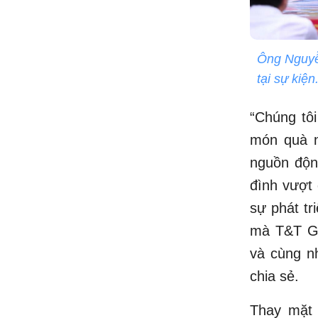
Ông Nguyễ
tại sự kiện
“Chúng tô
món quà n
nguồn động
đình vượt
sự phát tr
mà T&T Gr
và cùng n
chia sẻ.
Thay mặt 