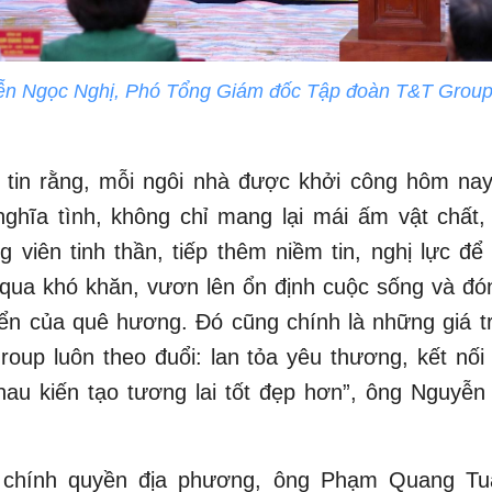
n Ngọc Nghị, Phó Tổng Giám đốc Tập đoàn T&T Group 
.
i tin rằng, mỗi ngôi nhà được khởi công hôm nay
ghĩa tình, không chỉ mang lại mái ấm vật chất,
 viên tinh thần, tiếp thêm niềm tin, nghị lực để
 qua khó khăn, vươn lên ổn định cuộc sống và đó
iển của quê hương. Đó cũng chính là những giá t
oup luôn theo đuổi: lan tỏa yêu thương, kết nối
hau kiến tạo tương lai tốt đẹp hơn”, ông Nguyễn
chính quyền địa phương, ông Phạm Quang Tuấ