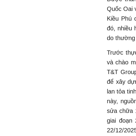
Quốc Oai 
Kiều Phú 
đó, nhiều 
do thường 
Trước thự
và chào m
T&T Group 
để xây dự
lan tỏa ti
này, nguồ
sửa chữa 1
giai đoạn
22/12/2025