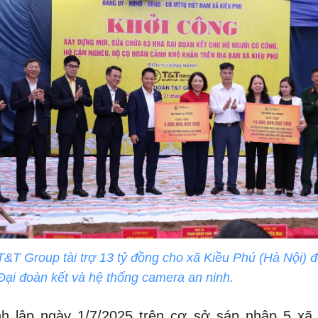
&T Group tài trợ 13 tỷ đồng cho xã Kiều Phú (Hà Nội) 
ại đoàn kết và hệ thống camera an ninh.
h lập ngày 1/7/2025 trên cơ sở sáp nhập 5 xã