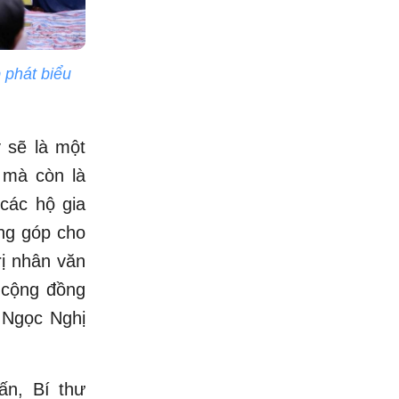
phát biểu
 sẽ là một
 mà còn là
 các hộ gia
ng góp cho
rị nhân văn
 cộng đồng
 Ngọc Nghị
n, Bí thư