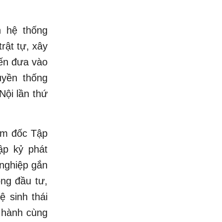
h hệ thống
rật tự, xây
ến đưa vào
yền thống
ội lần thứ
ám đốc Tập
ập kỷ phát
 nghiệp gắn
ộng đầu tư,
ệ sinh thái
g hành cùng