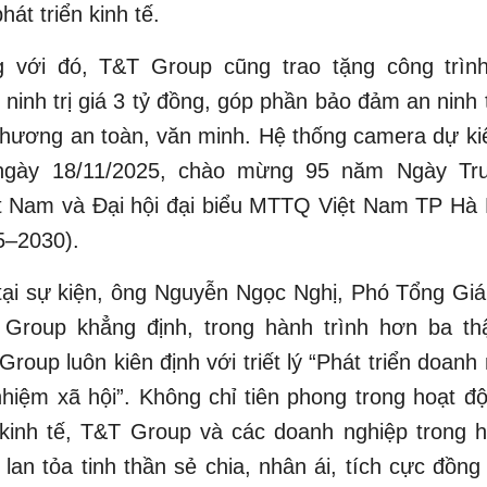
hát triển kinh tế.
 với đó, T&T Group cũng trao tặng công trìn
ninh trị giá 3 tỷ đồng, góp phần bảo đảm an ninh t
phương an toàn, văn minh. Hệ thống camera dự ki
ngày 18/11/2025, chào mừng 95 năm Ngày Tru
 Nam và Đại hội đại biểu MTTQ Việt Nam TP Hà N
5–2030).
 tại sự kiện, ông Nguyễn Ngọc Nghị, Phó Tổng Gi
Group khẳng định, trong hành trình hơn ba th
 Group luôn kiên định với triết lý “Phát triển doanh
nhiệm xã hội”. Không chỉ tiên phong trong hoạt đ
 kinh tế, T&T Group và các doanh nghiệp trong h
 lan tỏa tinh thần sẻ chia, nhân ái, tích cực đồn