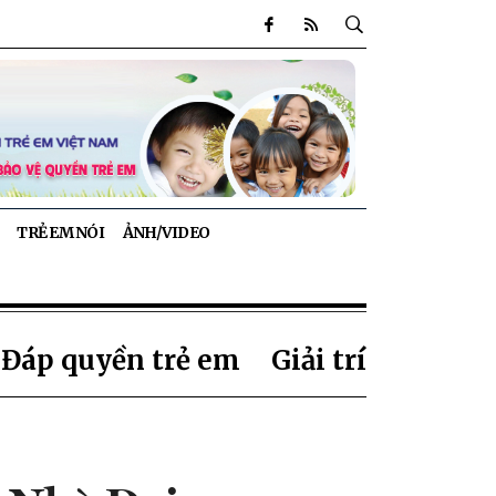
TRẺ EM NÓI
ẢNH/VIDEO
 Đáp quyền trẻ em
Giải trí