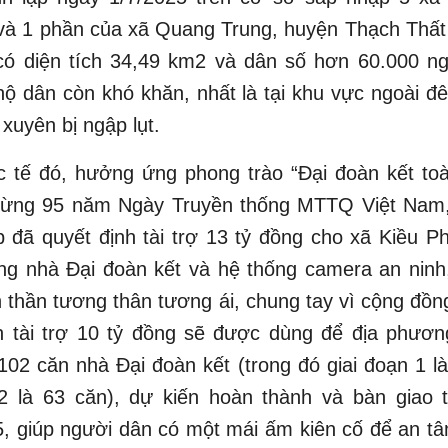
và 1 phần của xã Quang Trung, huyện Thạch Thất 
có diện tích 34,49 km2 và dân số hơn 60.000 ng
hộ dân còn khó khăn, nhất là tại khu vực ngoài đ
xuyên bị ngập lụt.
c tế đó, hưởng ứng phong trào “Đại đoàn kết toà
ừng 95 năm Ngày Truyền thống MTTQ Việt Nam
đã quyết định tài trợ 13 tỷ đồng cho xã Kiều P
ng nhà Đại đoàn kết và hệ thống camera an ninh
nh thần tương thân tương ái, chung tay vì cộng đồn
n tài trợ 10 tỷ đồng sẽ được dùng để địa phươn
02 căn nhà Đại đoàn kết (trong đó giai đoạn 1 l
 2 là 63 căn), dự kiến hoàn thành và bàn giao 
, giúp người dân có một mái ấm kiên cố để an t