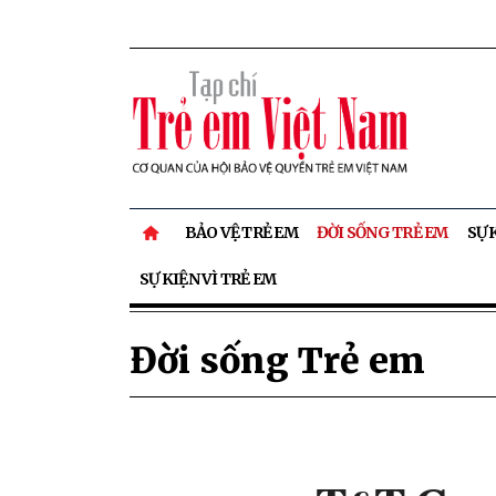
BẢO VỆ TRẺ EM
ĐỜI SỐNG TRẺ EM
SỰ 
SỰ KIỆN VÌ TRẺ EM
Đời sống Trẻ em