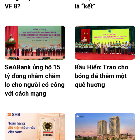
VF 8?
là “kết”
SeABank ủng hộ 15
Bầu Hiển: Trao cho
tỷ đồng nhằm chăm
bóng đá thêm một
lo cho người có công
quê hương
với cách mạng