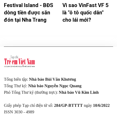
Festival Island - BĐS
Vì sao VinFast VF 5
dòng tiền được săn
là "ô tô quốc dân"
đón tại Nha Trang
cho lái mới?
Tổng biên tập:
Nhà báo Bùi Văn Khương
Tổng Thư ký:
Nhà báo Nguyễn Ngọc Quang
Phó Tổng Thư ký (thường trực):
Nhà báo Vũ Kim Linh
Giấy phép Tạp chí điện tử số:
284/GP-BTTTT
ngày
10/6/2022
ISSN 3030 - 4989