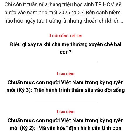
Chỉ còn ít tuần nữa, hàng triệu học sinh TP. HCM sẽ
bước vào năm học mới 2026-2027. Bên cạnh niềm
háo hức ngày tựu trường là những khoản chi khiến
nhiều gia đình không khỏi trăn trở.
ĐỜI SỐNG TRẺ EM
Điều gì xảy ra khi cha mẹ thường xuyên chê bai
con?
GIA ĐÌNH
Chuẩn mực con người Việt Nam trong kỷ nguyên
mới (Kỳ 3): Trên hành trình thấm sâu vào đời sống
GIA ĐÌNH
Chuẩn mực con người Việt Nam trong kỷ nguyên
mới (Kỳ 2): "Mã văn hóa" định hình căn tính con