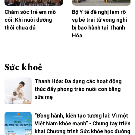
Chăm sóc trẻ em mồ
Bộ Y tế đề nghị làm rõ
côi: Khi nuôi dưỡng
vụ bé trai tử vong nghi
thôi chưa đủ
bị bạo hành tại Thanh
Hóa
Sức khoẻ
Thanh Hóa: Đa dạng các hoạt động
thúc đẩy phong trào nuôi con bằng
sữa mẹ
“Đồng hành, kiến tạo tương lai: Vì một
Việt Nam khỏe mạnh” - Chung tay triển
khai Chương trình Sức khỏe học đường