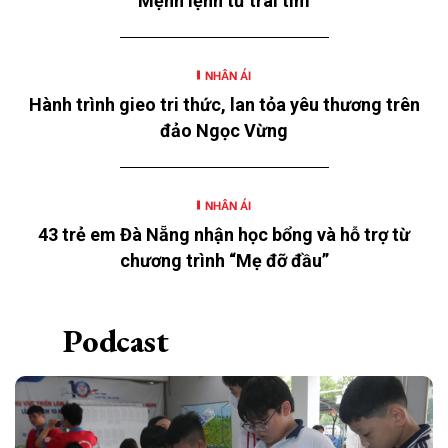
Mệnh lệnh từ trái tim
thơ” năm 2026 với chủ đề “Mùa hè yêu thương” của
Ngân hàng TMCP Đông Nam Á (SeABank, HOSE:
SSB) triển khai tại 12 tỉnh, thành.
NHÂN ÁI
Hành trình gieo tri thức, lan tỏa yêu thương trên
đảo Ngọc Vừng
NHÂN ÁI
43 trẻ em Đà Nẵng nhận học bổng và hỗ trợ từ
chương trình “Mẹ đỡ đầu”
Podcast