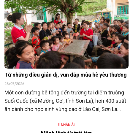
23/7/2026, Ngân hàng TMCP Đông Nam Á
(SeABank) đã ủng hộ 15 tỷ đồng góp phần chăm lo
người có công với cách mạng hướng tới kỷ niệm 80
năm Ngày Thương binh - Liệt sĩ (27/7/1947 -
27/7/2027).
Từ những điều giản dị, vun đắp mùa hè yêu thương
28/07/2026
Một con đường bê tông đến trường tại điểm trường
Suối Cuốc (xã Mường Cơi, tỉnh Sơn La), hơn 400 suất
ăn dành cho học sinh vùng cao ở Lào Cai, Sơn La
cùng nhiều hoạt động hỗ trợ khác là những hoạt
NHÂN ÁI
động nằm trong chương trình “SeABankers Vì trẻ