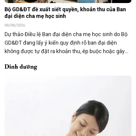
Bộ GD&ĐT đề xuất siết quyền, khoản thu của Ban
đại diện cha mẹ học sinh
08/08/2026
Dự thảo Điều lệ Ban đại diện cha mẹ học sinh do Bộ
GD&ĐT đang lấy ý kiến quy định rõ ban đại diện
không được tự đặt ra khoản thu, ép buộc hoặc gây
áp lực đóng góp; việc hỗ trợ phải hoàn toàn tự
Dinh dưỡng
nguyện và không ảnh hưởng đến quyền lợi của học
sinh. Dự thảo đồng thời mở rộng vai trò giám sát,
phản ánh và đối thoại của phụ huynh với nhà trường.