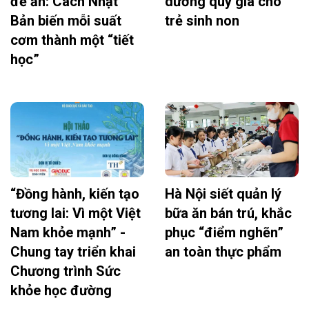
để ăn: Cách Nhật
dưỡng quý giá cho
Bản biến mỗi suất
trẻ sinh non
cơm thành một “tiết
học”
“Đồng hành, kiến tạo
Hà Nội siết quản lý
tương lai: Vì một Việt
bữa ăn bán trú, khắc
Nam khỏe mạnh” -
phục “điểm nghẽn”
Chung tay triển khai
an toàn thực phẩm
Chương trình Sức
khỏe học đường