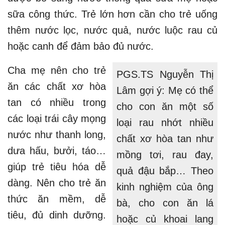
sữa công thức. Trẻ lớn hơn cần cho trẻ uống
thêm nước lọc, nước quả, nước luộc rau củ
hoặc canh để đảm bảo đủ nước.
Cha mẹ nên cho trẻ
PGS.TS Nguyễn Thị
ăn các chất xơ hòa
Lâm gợi ý: Mẹ có thể
tan có nhiều trong
cho con ăn một số
các loại trái cây mọng
loại rau nhớt nhiều
nước như thanh long,
chất xơ hòa tan như
dưa hấu, bưởi, táo…
mồng tơi, rau đay,
giúp trẻ tiêu hóa dễ
quả đậu bắp… Theo
dàng. Nên cho trẻ ăn
kinh nghiệm của ông
thức ăn mềm, dễ
bà, cho con ăn lá
tiêu, đủ dinh dưỡng.
hoặc củ khoai lang