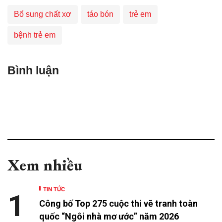
Bổ sung chất xơ
táo bón
trẻ em
bệnh trẻ em
Bình luận
Xem nhiều
TIN TỨC
1
Công bố Top 275 cuộc thi vẽ tranh toàn
quốc “Ngôi nhà mơ ước” năm 2026