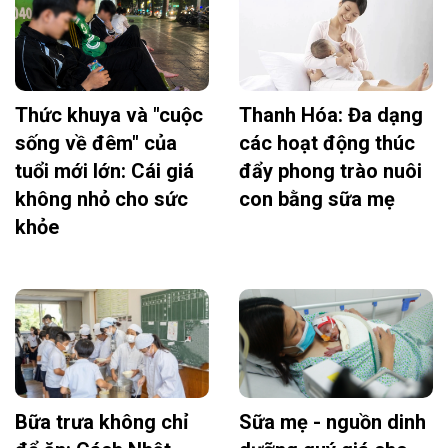
Thức khuya và "cuộc
Thanh Hóa: Đa dạng
sống về đêm" của
các hoạt động thúc
tuổi mới lớn: Cái giá
đẩy phong trào nuôi
không nhỏ cho sức
con bằng sữa mẹ
khỏe
Bữa trưa không chỉ
Sữa mẹ - nguồn dinh