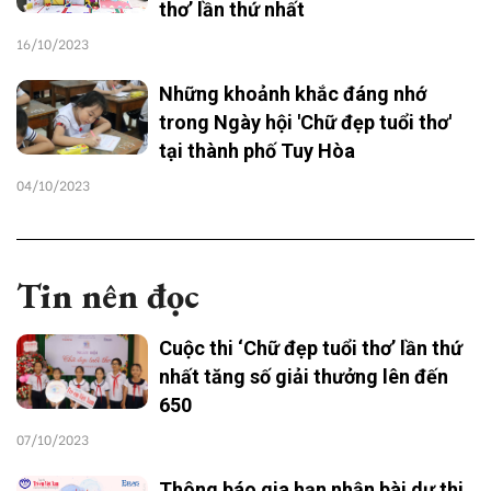
thơ’ lần thứ nhất
16/10/2023
Những khoảnh khắc đáng nhớ
trong Ngày hội 'Chữ đẹp tuổi thơ'
tại thành phố Tuy Hòa
04/10/2023
Tin nên đọc
Cuộc thi ‘Chữ đẹp tuổi thơ’ lần thứ
nhất tăng số giải thưởng lên đến
650
07/10/2023
Thông báo gia hạn nhận bài dự thi