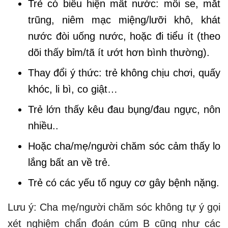
Trẻ có biểu hiện mất nước: môi se, mắt
trũng, niêm mạc miệng/lưỡi khô, khát
nước đòi uống nước, hoặc đi tiểu ít (theo
dõi thấy bỉm/tã ít ướt hơn bình thường).
Thay đổi ý thức: trẻ không chịu chơi, quấy
khóc, li bì, co giật…
Trẻ lớn thấy kêu đau bụng/đau ngực, nôn
nhiều..
Hoặc cha/mẹ/người chăm sóc cảm thấy lo
lắng bất an về trẻ.
Trẻ có các yếu tố nguy cơ gây bệnh nặng.
Lưu ý: Cha mẹ/người chăm sóc không tự ý gọi
xét nghiệm chẩn đoán cúm B cũng như các