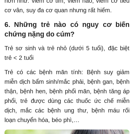
hơn như: viêm cơ tim, viêm não, viêm cơ tiêu
cơ vân, suy đa cơ quan nhưng rất hiếm.
6. Những trẻ nào có nguy cơ biến
chứng nặng do cúm?
Trẻ sơ sinh và trẻ nhỏ (dưới 5 tuổi), đặc biệt
trẻ < 2 tuổi
Trẻ có các bệnh mãn tính: Bệnh suy giảm
miễn dịch bẩm sinh/mắc phải, bệnh gan, bệnh
thận, bệnh hen, bệnh phổi mãn, bệnh tăng áp
phổi, trẻ được dùng các thuốc ức chế miễn
dịch, mắc các bệnh ung thư, bệnh máu rối
loạn chuyển hóa, béo phì,…