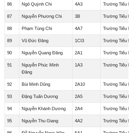
86
Ngô Quỳnh Chi
4A3
Trường Tiểu họ
87
Nguyễn Phương Chi
3B
Trường Tiểu h
88
Phạm Tùng Chi
4A7
Trường Tiểu h
89
Vũ Đức Đăng
1CI3
Trường Tiểu h
90
Nguyễn Quang Đăng
2A1
Trường Tiểu h
91
Nguyễn Phúc Minh
1A3
Trường Tiểu h
Đăng
92
Bùi Minh Dũng
2A10
Trường Tiểu h
93
Đặng Tuấn Dương
2A5
Trường Tiểu họ
94
Nguyễn Khánh Dương
2A4
Trường Tiểu họ
95
Nguyễn Thu Giang
4A2
Trường Tiểu họ
96
Đỗ Nguyễn Ngọc Hân
5A1
Trường Tiểu họ