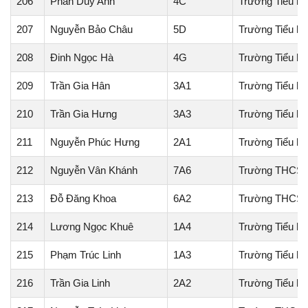
206
Phan Duy Anh
4C
Trường Tiểu h
207
Nguyễn Bảo Châu
5D
Trường Tiểu họ
208
Đinh Ngọc Hà
4G
Trường Tiểu họ
209
Trần Gia Hân
3A1
Trường Tiểu h
210
Trần Gia Hưng
3A3
Trường Tiểu h
211
Nguyễn Phúc Hưng
2A1
Trường Tiểu h
212
Nguyễn Vân Khánh
7A6
Trường THCS T
213
Đỗ Đăng Khoa
6A2
Trường THCS 
214
Lương Ngọc Khuê
1A4
Trường Tiểu h
215
Phạm Trúc Linh
1A3
Trường Tiểu h
216
Trần Gia Linh
2A2
Trường Tiểu h