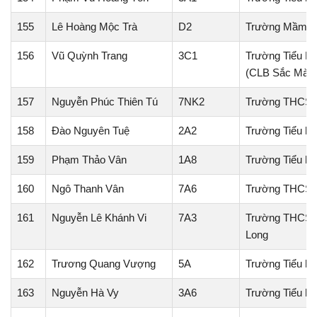
155
Lê Hoàng Mộc Trà
D2
Trường Mầm no
156
Vũ Quỳnh Trang
3C1
Trường Tiểu H
(CLB Sắc Màu
157
Nguyễn Phúc Thiên Tú
7NK2
Trường THCS 
158
Đào Nguyên Tuệ
2A2
Trường Tiểu họ
159
Phạm Thảo Vân
1A8
Trường Tiểu h
160
Ngô Thanh Vân
7A6
Trường THCS T
161
Nguyễn Lê Khánh Vi
7A3
Trường THCS 
Long
162
Trương Quang Vượng
5A
Trường Tiểu h
163
Nguyễn Hà Vy
3A6
Trường Tiểu h