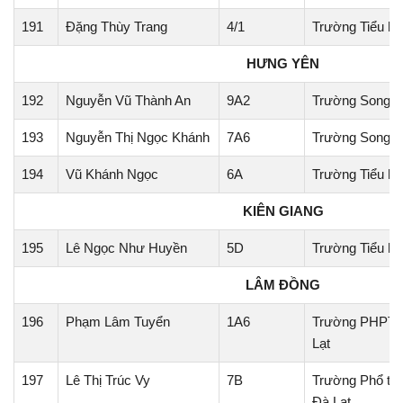
191
Đặng Thùy Trang
4/1
Trường Tiểu h
HƯNG YÊN
192
Nguyễn Vũ Thành An
9A2
Trường Song ng
193
Nguyễn Thị Ngọc Khánh
7A6
Trường Song ng
194
Vũ Khánh Ngọc
6A
Trường Tiểu h
KIÊN GIANG
195
Lê Ngọc Như Huyền
5D
Trường Tiểu h
LÂM ĐỒNG
196
Phạm Lâm Tuyển
1A6
Trường PHPT 
Lạt
197
Lê Thị Trúc Vy
7B
Trường Phổ th
Đà Lạt