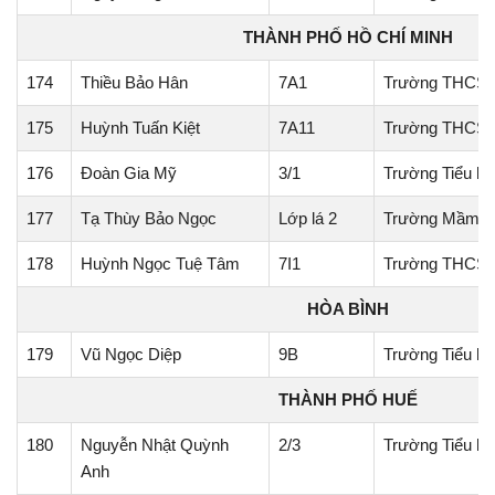
THÀNH PHỐ HỒ CHÍ MINH
174
Thiều Bảo Hân
7A1
Trường THCS 
175
Huỳnh Tuấn Kiệt
7A11
Trường THCS 
176
Đoàn Gia Mỹ
3/1
Trường Tiểu h
177
Tạ Thùy Bảo Ngọc
Lớp lá 2
Trường Mầm no
178
Huỳnh Ngọc Tuệ Tâm
7I1
Trường THCS 
HÒA BÌNH
179
Vũ Ngọc Diệp
9B
Trường Tiểu 
THÀNH PHỐ HUẾ
180
Nguyễn Nhật Quỳnh
2/3
Trường Tiểu họ
Anh