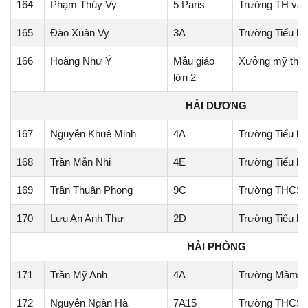
164
Phạm Thúy Vy
5 Paris
Trường TH và 
165
Đào Xuân Vy
3A
Trường Tiểu h
166
Hoàng Như Ý
Mẫu giáo
Xưởng mỹ thuậ
lớn 2
HẢI DƯƠNG
167
Nguyễn Khuê Minh
4A
Trường Tiểu h
168
Trần Mẫn Nhi
4E
Trường Tiểu họ
169
Trần Thuận Phong
9C
Trường THCS 
170
Lưu An Anh Thư
2D
Trường Tiểu h
HẢI PHÒNG
171
Trần Mỹ Anh
4A
Trường Mầm n
172
Nguyễn Ngân Hà
7A15
Trường THCS 