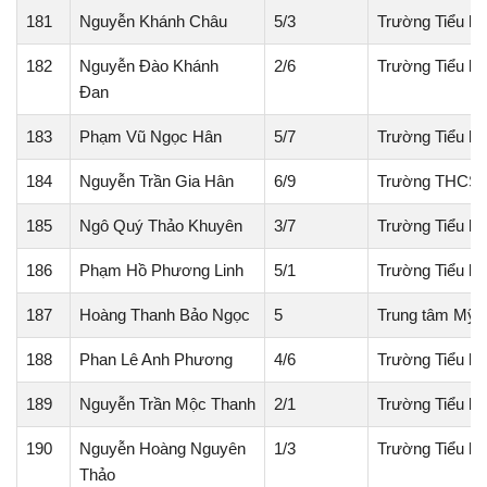
181
Nguyễn Khánh Châu
5/3
Trường Tiểu h
182
Nguyễn Đào Khánh
2/6
Trường Tiểu h
Đan
183
Phạm Vũ Ngọc Hân
5/7
Trường Tiểu họ
184
Nguyễn Trần Gia Hân
6/9
Trường THCS 
185
Ngô Quý Thảo Khuyên
3/7
Trường Tiểu họ
186
Phạm Hồ Phương Linh
5/1
Trường Tiểu h
187
Hoàng Thanh Bảo Ngọc
5
Trung tâm Mỹ t
188
Phan Lê Anh Phương
4/6
Trường Tiểu h
189
Nguyễn Trần Mộc Thanh
2/1
Trường Tiểu h
190
Nguyễn Hoàng Nguyên
1/3
Trường Tiểu họ
Thảo