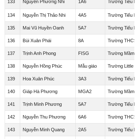
133
Nguyễn Phương Nhi
1A6
Trường Tiểu h
134
Nguyễn Thị Thảo Nhi
4A5
Trường Tiểu h
135
Mai Vũ Huyền Oanh
5A7
Trường Tiểu họ
136
Bùi Xuân Phái
8A
Trường THCS 
137
Trịnh Anh Phong
FISG
Trường Mầm N
138
Nguyễn Hồng Phúc
Mẫu giáo
Trường Little S
139
Hoa Xuân Phúc
3A3
Trường Tiểu h
140
Giáp Hà Phương
MGA2
Trường Mầm n
141
Trịnh Minh Phương
5A7
Trường Tiểu h
142
Nguyễn Thu Phương
6A6
Trường THCS 
143
Nguyễn Minh Quang
2A5
Trường Tiểu h