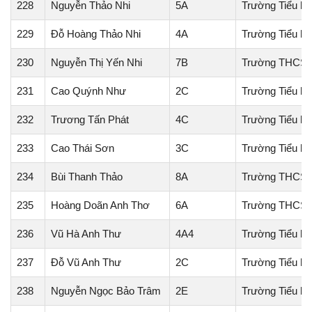
228
Nguyễn Thảo Nhi
5A
Trường Tiểu họ
229
Đỗ Hoàng Thảo Nhi
4A
Trường Tiểu h
230
Nguyễn Thị Yến Nhi
7B
Trường THCS 
231
Cao Quýnh Như
2C
Trường Tiểu họ
232
Trương Tấn Phát
4C
Trường Tiểu h
233
Cao Thái Sơn
3C
Trường Tiểu họ
234
Bùi Thanh Thảo
8A
Trường THCS 
235
Hoàng Doãn Anh Thơ
6A
Trường THCS T
236
Vũ Hà Anh Thư
4A4
Trường Tiểu h
237
Đỗ Vũ Anh Thư
2C
Trường Tiểu h
238
Nguyễn Ngọc Bảo Trâm
2E
Trường Tiểu họ