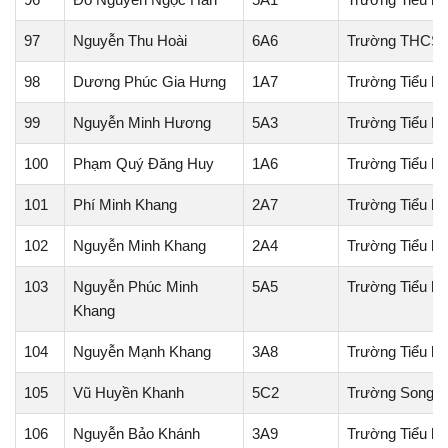
97
Nguyễn Thu Hoài
6A6
Trường THCS 
98
Dương Phúc Gia Hưng
1A7
Trường Tiểu h
99
Nguyễn Minh Hương
5A3
Trường Tiểu h
100
Phạm Quý Đăng Huy
1A6
Trường Tiểu h
101
Phí Minh Khang
2A7
Trường Tiểu h
102
Nguyễn Minh Khang
2A4
Trường Tiểu h
103
Nguyễn Phúc Minh
5A5
Trường Tiểu h
Khang
104
Nguyễn Mạnh Khang
3A8
Trường Tiểu h
105
Vũ Huyền Khanh
5C2
Trường Song ng
106
Nguyễn Bảo Khánh
3A9
Trường Tiểu h