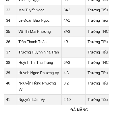
33
Mai Tuyết Ngọc
3A2
Trường Tiểu họ
34
Lê Đoàn Bảo Ngọc
4A1
Trường Tiểu h
35
Võ Thị Mai Phương
8A3
Trường THCS 
36
Trần Thanh Thảo
4B
Trường Tiểu h
37
Trương Huỳnh Nhã Trân
Trường Tiểu h
38
Huỳnh Thị Thu Trang
6A3
Trường THCS 
39
Huỳnh Ngọc Phương Vy
4.3
Trường Tiều h
40
Nguyễn Hồng Phương
3.2
Trường Tiểu họ
Vy
41
Nguyễn Lâm Vy
2.10
Trường Tiểu h
ĐÀ NẴNG