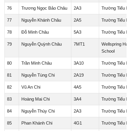
76
Trương Ngọc Bảo Châu
2A3
Trường Tiểu h
77
Nguyễn Khánh Châu
2A5
Trường Tiểu họ
78
Đỗ Minh Châu
5A3
Trường Tiểu h
79
Nguyễn Quỳnh Châu
7MT1
Wellspring Hanoi
School
80
Trần Minh Châu
3A10
Trường Tiểu h
81
Nguyễn Tùng Chi
2A19
Trường Tiểu họ
82
Vũ An Chi
4A5
Trường Tiểu h
83
Hoàng Mai Chi
3A4
Trường Tiểu h
84
Nguyễn Thùy Chi
2A3
Trường Tiểu h
85
Phan Khánh Chi
4G1
Trường Tiểu họ