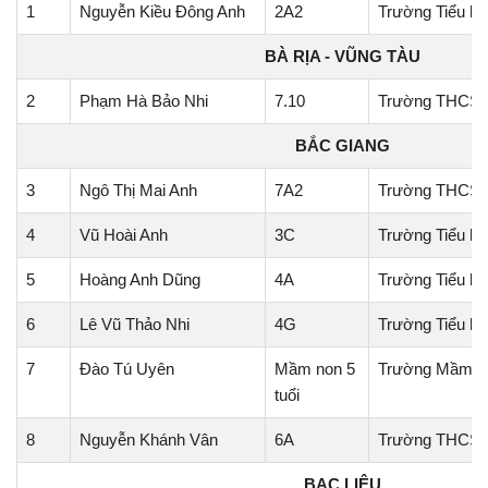
1
Nguyễn Kiều Đông Anh
2A2
Trường Tiểu h
BÀ RỊA - VŨNG TÀU
2
Phạm Hà Bảo Nhi
7.10
Trường THCS 
BẮC GIANG
3
Ngô Thị Mai Anh
7A2
Trường THCS
4
Vũ Hoài Anh
3C
Trường Tiểu h
5
Hoàng Anh Dũng
4A
Trường Tiểu h
6
Lê Vũ Thảo Nhi
4G
Trường Tiểu họ
7
Đào Tú Uyên
Mầm non 5
Trường Mầm no
tuổi
8
Nguyễn Khánh Vân
6A
Trường THCS 
BẠC LIÊU