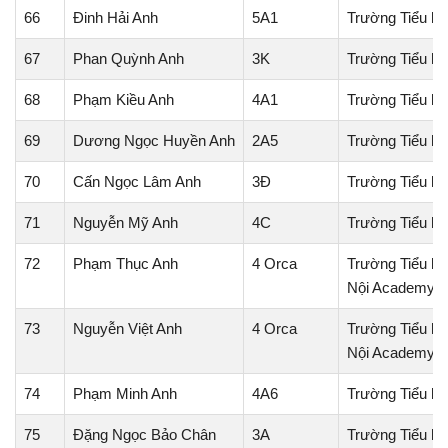
66
Đinh Hải Anh
5A1
Trường Tiểu họ
67
Phan Quỳnh Anh
3K
Trường Tiểu h
68
Phạm Kiều Anh
4A1
Trường Tiểu h
69
Dương Ngọc Huyền Anh
2A5
Trường Tiểu họ
70
Cấn Ngọc Lâm Anh
3Đ
Trường Tiểu h
71
Nguyễn Mỹ Anh
4C
Trường Tiểu h
72
Phạm Thục Anh
4 Orca
Trường Tiểu họ
Nội Academy
73
Nguyễn Việt Anh
4 Orca
Trường Tiểu họ
Nội Academy
74
Phạm Minh Anh
4A6
Trường Tiểu họ
75
Đặng Ngọc Bảo Chân
3A
Trường Tiểu h