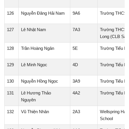
126
Nguyễn Đăng Hải Nam
9A6
Trường THCS 
127
Lê Nhật Nam
7A3
Trường THCS 
Long (CLB Sắc
128
Trần Hoàng Ngân
5E
Trường Tiểu h
129
Lê Minh Ngọc
4D
Trường Tiểu h
130
Nguyễn Hồng Ngọc
3A9
Trường Tiểu h
131
Lê Hương Thảo
4A2
Trường Tiểu h
Nguyên
132
Vũ Thiện Nhân
2A3
Wellspring Hanoi
School