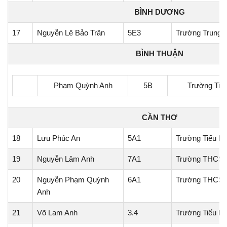
BÌNH DƯƠNG
17
Nguyễn Lê Bảo Trân
5E3
Trường Trung ti
BÌNH THUẬN
Phạm Quỳnh Anh
5B
Trường Tiể
CẦN THƠ
18
Lưu Phúc An
5A1
Trường Tiểu họ
19
Nguyễn Lâm Anh
7A1
Trường THCS 
20
Nguyễn Phạm Quỳnh
6A1
Trường THCS 
Anh
21
Võ Lam Anh
3.4
Trường Tiểu h