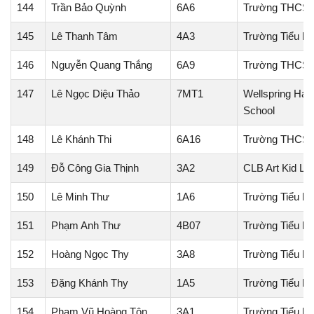
144
Trần Bảo Quỳnh
6A6
Trường THCS 
145
Lê Thanh Tâm
4A3
Trường Tiểu họ
146
Nguyễn Quang Thắng
6A9
Trường THCS 
147
Lê Ngọc Diệu Thảo
7MT1
Wellspring Hanoi
School
148
Lê Khánh Thi
6A16
Trường THCS 
149
Đỗ Công Gia Thịnh
3A2
CLB Art Kid Le
150
Lê Minh Thư
1A6
Trường Tiểu họ
151
Phạm Anh Thư
4B07
Trường Tiểu họ
152
Hoàng Ngọc Thy
3A8
Trường Tiểu h
153
Đặng Khánh Thy
1A5
Trường Tiểu h
154
Phạm Vũ Hoàng Tôn
3A1
Trường Tiểu họ