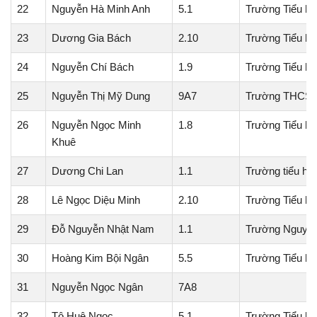
22
Nguyễn Hà Minh Anh
5.1
Trường Tiểu h
23
Dương Gia Bách
2.10
Trường Tiểu h
24
Nguyễn Chí Bách
1.9
Trường Tiểu h
25
Nguyễn Thị Mỹ Dung
9A7
Trường THCS 
26
Nguyễn Ngọc Minh
1.8
Trường Tiểu h
Khuê
27
Dương Chi Lan
1.1
Trường tiểu họ
28
Lê Ngọc Diệu Minh
2.10
Trường Tiểu h
29
Đỗ Nguyễn Nhật Nam
1.1
Trường Nguyễn
30
Hoàng Kim Bội Ngân
5.5
Trường Tiểu h
31
Nguyễn Ngọc Ngân
7A8
32
Tô Huệ Ngọc
5.1
Trường Tiểu h