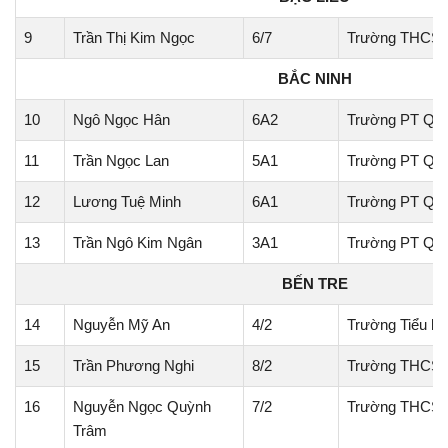
9
Trần Thị Kim Ngọc
6/7
Trường THCS 
BẮC NINH
10
Ngô Ngọc Hân
6A2
Trường PT Quố
11
Trần Ngọc Lan
5A1
Trường PT Quố
12
Lương Tuệ Minh
6A1
Trường PT Quố
13
Trần Ngô Kim Ngân
3A1
Trường PT Quố
BẾN TRE
14
Nguyễn Mỹ An
4/2
Trường Tiểu họ
15
Trần Phương Nghi
8/2
Trường THCS T
16
Nguyễn Ngọc Quỳnh
7/2
Trường THCS 
Trâm