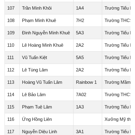
107
Trần Minh Khôi
1A4
Trường Tiểu họ
108
Phạm Minh Khuê
7H2
Trường THCS 
109
Đinh Nguyễn Minh Khuê
5A3
Trường Tiểu họ
110
Lê Hoàng Minh Khuê
2A2
Trường Tiểu h
111
Vũ Tuấn Kiệt
5A5
Trường Tiểu họ
112
Lê Tùng Lâm
2A2
Trường Tiểu h
113
Hoàng Vũ Tuấn Lâm
Rainbow 1
Trường Mầm no
114
Lê Bảo Lâm
7A02
Trường THCS 
115
Phạm Tuệ Lâm
1A3
Trường Tiểu h
116
Ứng Hồng Liên
Xưởng Mỹ thuậ
117
Nguyễn Diệu Linh
3A1
Trường Tiểu h