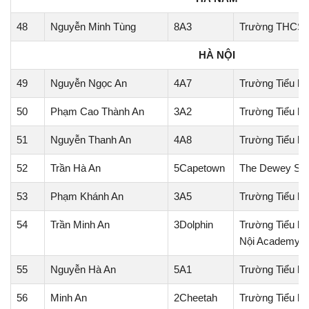
48
Nguyễn Minh Tùng
8A3
Trường THCS T
HÀ NỘI
49
Nguyễn Ngọc An
4A7
Trường Tiểu h
50
Phạm Cao Thành An
3A2
Trường Tiểu h
51
Nguyễn Thanh An
4A8
Trường Tiểu h
52
Trần Hà An
5Capetown
The Dewey Sch
53
Phạm Khánh An
3A5
Trường Tiểu họ
54
Trần Minh An
3Dolphin
Trường Tiểu họ
Nội Academy
55
Nguyễn Hà An
5A1
Trường Tiểu họ
56
Minh An
2Cheetah
Trường Tiểu họ