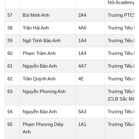
Nội Academy
57
Bùi Minh Anh
2A4
Trường PTCS N
58
Trần Hải Anh
4A6
Trường Tiểu h
59
Ngô Trịnh Bảo Anh
1A4
Trường Tiểu họ
60
Phạm Trâm Anh
1A4
Trường Tiểu h
61
Nguyễn Bảo Anh
4A7
Trường Tiểu h
62
Trần Quỳnh Anh
4E
Trường Tiểu họ
63
Nguyễn Phương Anh
Trường Tiểu họ
(CLB Sắc Màu
64
Nguyễn Bảo Anh
5A3
Trường Tiểu h
65
Phạm Phương Diệp
1A1
Trường Tiểu h
Anh