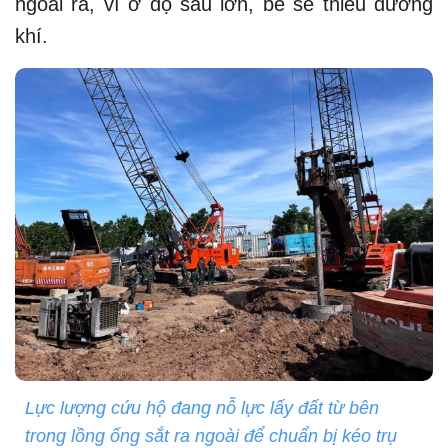
ngoài ra, vì ở độ sâu lớn, bé sẽ thiếu dưỡng
khí.
Lực lượng cứu hộ đang nỗ lực lấy đất từ bên
trong lồng ống sắt ra ngoài để chuẩn bị kéo trụ