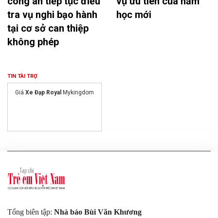
công an tiếp tục điều
vụ ưu tiên của năm
tra vụ nghi bạo hành
học mới
tại cơ sở can thiệp
không phép
TIN TÀI TRỢ
Giá
Xe Đạp Royal
Mykingdom
Tổng biên tập:
Nhà báo Bùi Văn Khương