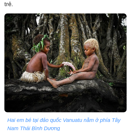
trẻ.
Hai em bé tại đảo quốc Vanuatu nằm ở phía Tây
Nam Thái Bình Dương