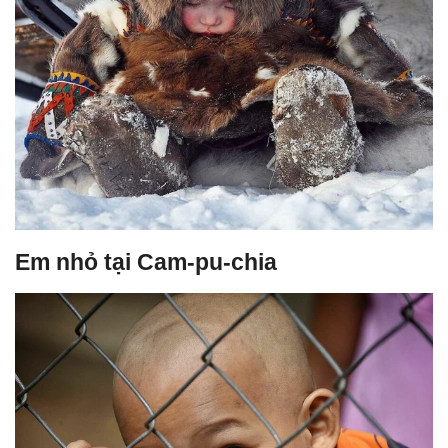
Em nhỏ tại Cam-pu-chia