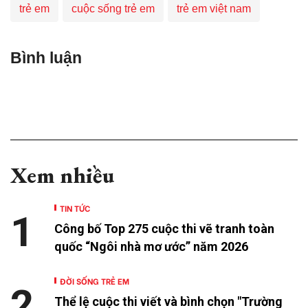
trẻ em
cuộc sống trẻ em
trẻ em việt nam
Bình luận
Xem nhiều
TIN TỨC
1
Công bố Top 275 cuộc thi vẽ tranh toàn
quốc “Ngôi nhà mơ ước” năm 2026
ĐỜI SỐNG TRẺ EM
2
Thể lệ cuộc thi viết và bình chọn "Trường