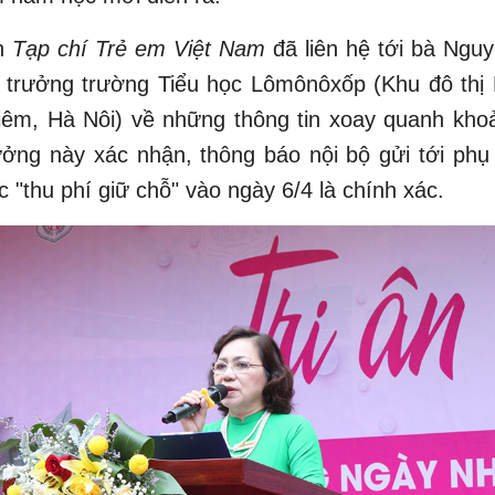
ên
Tạp chí Trẻ em Việt Nam
đã liên hệ tới bà Ngu
u trưởng trường Tiểu học Lômônôxốp (Khu đô thị 
êm, Hà Nôi) về những thông tin xoay quanh khoả
ưởng này xác nhận, thông báo nội bộ gửi tới ph
ệc "thu phí giữ chỗ" vào ngày 6/4 là chính xác.