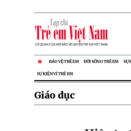
BẢO VỆ TRẺ EM
ĐỜI SỐNG TRẺ EM
SỰ 
SỰ KIỆN VÌ TRẺ EM
Giáo dục