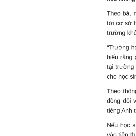
Theo bà, n
tới cơ sở 
trường khô
“Trường h
hiểu rằng 
tại trường
cho học si
Theo thông
đồng đối v
tiếng Anh 
Nếu học si
vào tiền t