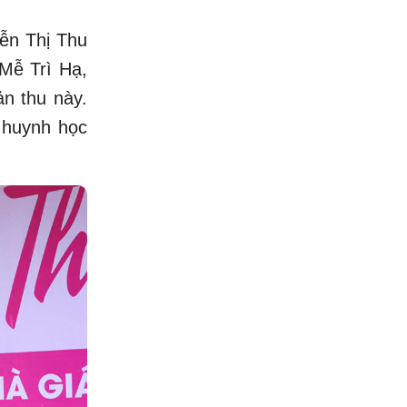
yễn Thị Thu
Mễ Trì Hạ,
n thu này.
ụ huynh học