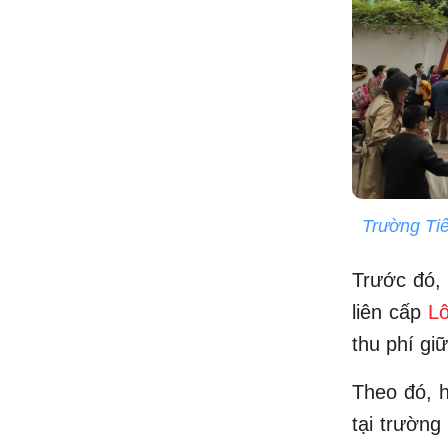
Trường Ti
Trước đó, 
liên cấp
L
thu phí gi
Theo đó, h
tại trườn