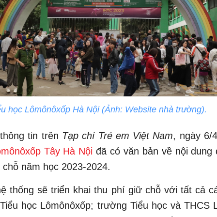
ểu học Lômônôxốp Hà Nội (Ảnh: Website nhà trường).
thông tin trên
Tạp chí Trẻ em Việt Nam
, ngày 6/
ômônôxốp Tây Hà Nội
đã có văn bản về nội dung 
ữ chỗ năm học 2023-2024.
ệ thống sẽ triển khai thu phí giữ chỗ với tất cả c
g Tiểu học Lômônôxốp; trường Tiểu học và THCS