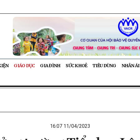
KIỆN
GIÁO DỤC
GIA ĐÌNH
SỨC KHOẺ
TIÊU DÙNG
NHÂN ÁI
16:07 11/04/2023