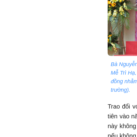
Bà Nguyễn 
Mễ Trì Hạ,
đồng nhằm 
trường).
Trao đổi v
tiên vào n
này không 
nếu không 