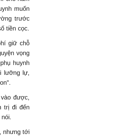
huynh muốn
ường trước
ố tiền cọc.
phí giữ chỗ
nguyện vọng
 phụ huynh
 lưỡng lự,
on”.
 vào được,
 trị đi đến
 nói.
, nhưng tới