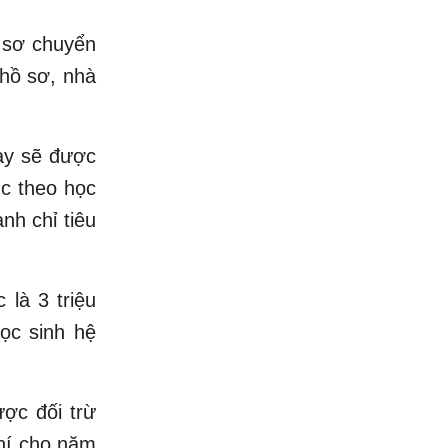
ồ sơ chuyển
 hồ sơ, nhà
ày sẽ được
ục theo học
nh chỉ tiêu
 là 3 triệu
học sinh hệ
ược đối trừ
phí cho năm