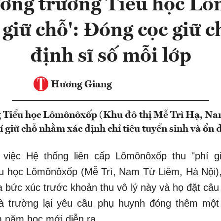
ưởng trường Tiểu học L
 giữ chỗ': Đóng cọc giữ 
định sĩ số mỗi lớp
Hương Giang
g Tiểu học Lômônôxốp (Khu đô thị Mễ Trì Hạ, Na
í giữ chỗ nhằm xác định chỉ tiêu tuyển sinh và ổn đ
 việc Hệ thống liên cấp Lômônôxốp thu "phí gi
ểu học Lômônôxốp (Mễ Trì, Nam Từ Liêm, Hà Nội),
a bức xúc trước khoản thu vô lý này và họ đặt câu 
hà trường lại yêu cầu phụ huynh đóng thêm một
 năm học mới diễn ra.