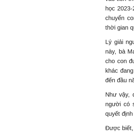
học 2023-
chuyển co
thời gian 
Lý giải ng
này, bà Ma
cho con đ
khác đang
đến đầu nă
Như vậy, 
người có s
quyết định
Được biết,