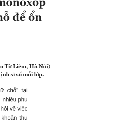
ômônôxốp
chỗ để ổn
m Từ Liêm, Hà Nôi)
ịnh sĩ số mỗi lớp.
ữ chỗ" tại
 nhiều phụ
hỏi về việc
 khoản thu