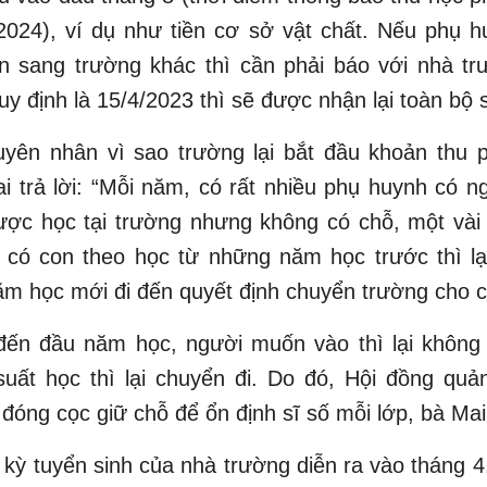
2024), ví dụ như tiền cơ sở vật chất. Nếu phụ 
n sang trường khác thì cần phải báo với nhà tr
quy định là 15/4/2023 thì sẽ được nhận lại toàn bộ s
uyên nhân vì sao trường lại bắt đầu khoản thu 
i trả lời: “Mỗi năm, có rất nhiều phụ huynh có 
ược học tại trường nhưng không có chỗ, một vài
 có con theo học từ những năm học trước thì lại
m học mới đi đến quyết định chuyển trường cho c
đến đầu năm học, người muốn vào thì lại không
uất học thì lại chuyển đi. Do đó, Hội đồng quản
 đóng cọc giữ chỗ để ổn định sĩ số mỗi lớp, bà Mai
 kỳ tuyển sinh của nhà trường diễn ra vào tháng 4