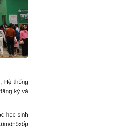
4, Hệ thống
đăng ký và
ác học sinh
 Lômônôxốp