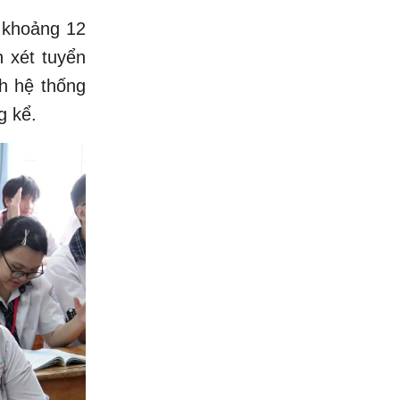
 khoảng 12
h xét tuyển
nh hệ thống
g kể.