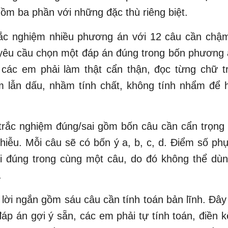
ồm ba phần với những đặc thù riêng biệt.
rắc nghiệm nhiều phương án với 12 câu cần chậ
yêu cầu chọn một đáp án đúng trong bốn phương á
, các em phải làm thật cẩn thận, đọc từng chữ t
m lẫn dấu, nhầm tính chất, không tính nhẩm để h
trắc nghiệm đúng/sai gồm bốn câu cần cẩn trọng 
nhiễu. Mỗi câu sẽ có bốn ý a, b, c, d. Điểm số ph
ời đúng trong cùng một câu, do đó không thể dù
.
 lời ngắn gồm sáu câu cần tính toán bản lĩnh. Đây 
áp án gợi ý sẵn, các em phải tự tính toán, điền k