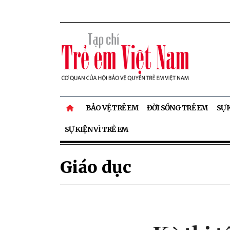
BẢO VỆ TRẺ EM
ĐỜI SỐNG TRẺ EM
SỰ 
SỰ KIỆN VÌ TRẺ EM
Giáo dục