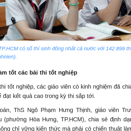
P.HCM có số thí sinh đông nhất cả nước với 142.899 th
hnien).
àm tốt các bài thi tốt nghiệp
thi tốt nghiệp, các giáo viên có kinh nghiệm đã ch
 đạt kết quả cao trong kỳ thi sắp tới.
oán, ThS Ngô Phạm Hưng Thịnh, giáo viên Tr
 (phường Hòa Hưng, TP.HCM), chia sẻ định dạ
ông chỉ vững kiến thức mà phải có chiến thuật là