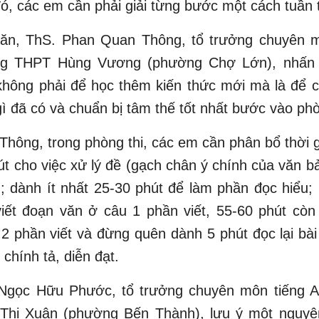
ó, các em cần phải giải từng bước một cách tuần 
ăn, ThS. Phan Quan Thông, tổ trưởng chuyên 
ng THPT Hùng Vương (phường Chợ Lớn), nhấn 
không phải để học thêm kiến thức mới mà là để c
gì đã có và chuẩn bị tâm thế tốt nhất bước vào phò
Thông, trong phòng thi, các em cần phân bổ thời g
t cho việc xử lý đề (gạch chân ý chính của văn b
); dành ít nhất 25-30 phút để làm phần đọc hiểu;
viết đoạn văn ở câu 1 phần viết, 55-60 phút còn l
2 phần viết và đừng quên dành 5 phút đọc lại bài
 chính tả, diễn đạt.
Ngọc Hữu Phước, tổ trưởng chuyên môn tiếng 
Thị Xuân (phường Bến Thành), lưu ý một nguyê