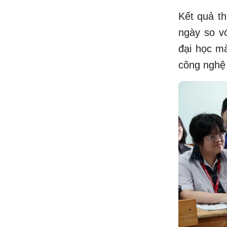
Kết quả t
ngày so vớ
đại học mà
công nghệ 