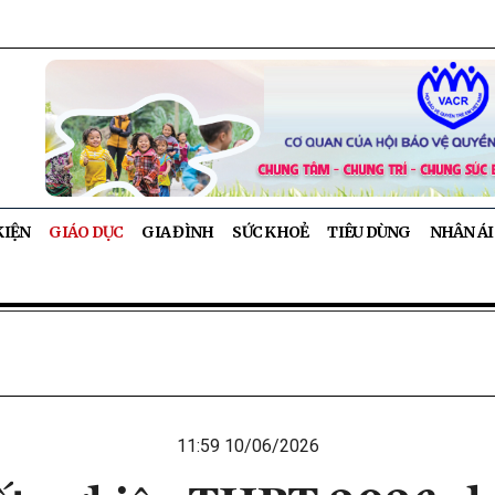
KIỆN
GIÁO DỤC
GIA ĐÌNH
SỨC KHOẺ
TIÊU DÙNG
NHÂN ÁI
11:59 10/06/2026