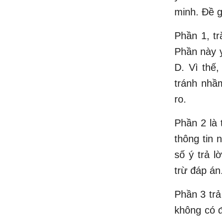
minh. Đề g
Phần 1, t
Phần này 
D. Vì thế
tránh nhầ
ro.
Phần 2 là 
thông tin 
số ý trả l
trừ đáp án
Phần 3 trả
không có đ