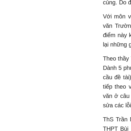
cùng. Do đ
Với môn v
văn Trườ
điểm này 
lại những 
Theo thầy 
Dành 5 phú
cầu đề tài
tiếp theo 
văn ở câu 
sửa các lỗi
ThS Trần 
THPT Bùi 