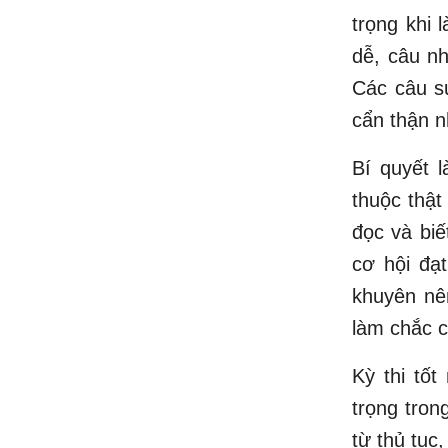
trọng khi 
dễ, câu nh
Các câu s
cẩn thận n
Bí quyết l
thuộc thật
đọc và biế
cơ hội đạ
khuyên nên
làm chắc c
Kỳ thi tố
trọng tron
từ thủ tục