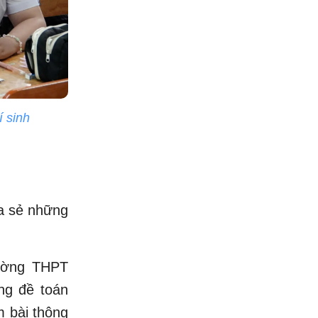
í sinh
ia sẻ những
ường THPT
ng đề toán
m bài thông