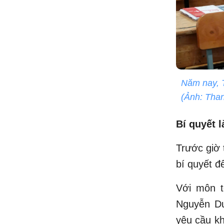
Năm nay, T
(Ảnh: Than
Bí quyết l
Trước giờ 
bí quyết để
Với môn t
Nguyễn Du
yêu cầu kh