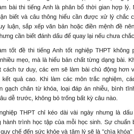
làm bài thi tiếng Anh là phân bổ thời gian hợp lý
ận biết và câu thông hiểu cần được xử lý chắc 
uy luận, sắp xếp văn bản hoặc điền mệnh đề nê
hưng cần biết đánh dấu để quay lại nếu chưa chắc
àm tốt đề thi tiếng Anh tốt nghiệp THPT không 
 nhiều mẹo, mà là hiểu bản chất từng dạng bài. Kh
t cách tư duy, các em sẽ làm bài chủ động hơn 
t kết quả cao. Khi làm các môn trắc nghiệm, các
 gạch chân từ khóa, loại đáp án nhiễu, bình tĩn
âu dễ trước, không bỏ trống bất kỳ câu nào.
t nghiệp THPT chỉ kéo dài vài ngày nhưng là dấ
g hành trình học tập của mỗi học sinh. Sự chuẩn 
, quy chế đến sức khỏe và tâm lý sẽ là "chìa khóa" 