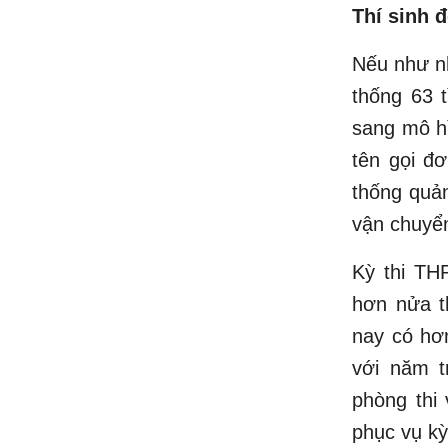
Thí sinh 
Nếu như nh
thống 63 
sang mô hì
tên gọi đ
thống quản
vận chuyển
Kỳ thi TH
hơn nửa t
nay có hơn
với năm t
phòng thi
phục vụ kỳ 