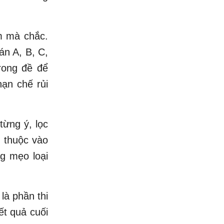
m mà chắc.
n A, B, C,
rong đề để
ạn chế rủi
từng ý, lọc
ụ thuộc vào
ng mẹo loại
là phần thi
ết quả cuối