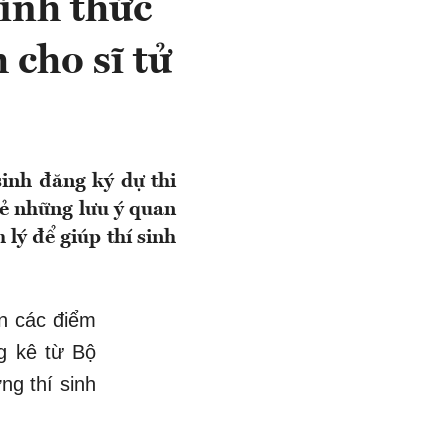
ính thức
 cho sĩ tử
sinh đăng ký dự thi
sẻ những lưu ý quan
 lý để giúp thí sinh
ến các điểm
ng kê từ Bộ
ng thí sinh