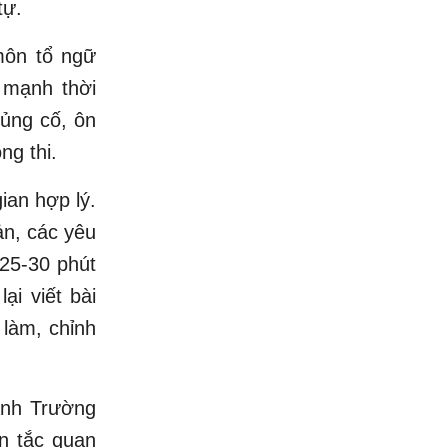
tự.
môn tổ ngữ
mạnh thời
ủng cố, ôn
ng thi.
ian hợp lý.
ản, các yêu
 25-30 phút
ại viết bài
 làm, chỉnh
Anh Trường
n tắc quan