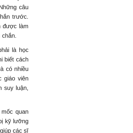
. Những câu
chắn trước.
n được làm
 chắn.
phải là học
i biết cách
và có nhiều
 giáo viên
h suy luận,
u mốc quan
bị kỹ lưỡng
giúp các sĩ