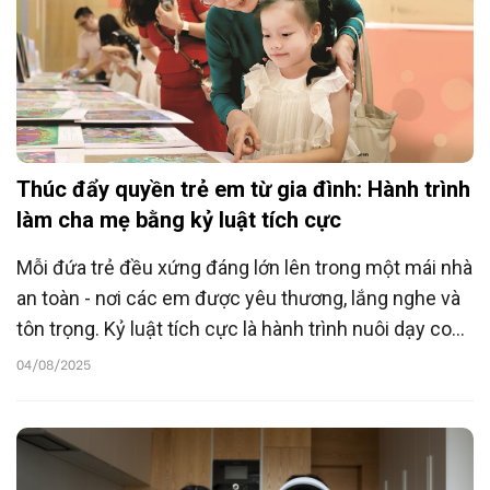
Thúc đẩy quyền trẻ em từ gia đình: Hành trình
làm cha mẹ bằng kỷ luật tích cực
Mỗi đứa trẻ đều xứng đáng lớn lên trong một mái nhà
an toàn - nơi các em được yêu thương, lắng nghe và
tôn trọng. Kỷ luật tích cực là hành trình nuôi dạy con
bằng sự thấu hiểu và những “công cụ” vàng, để từ
04/08/2025
đó, quyền trẻ em được gieo mầm bền vững trong
từng gia đình.