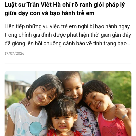
Luật sư Trần Viết Hà chỉ rõ ranh giới pháp lý
giữa dạy con và bạo hành trẻ em
Liên tiếp những vụ việc trẻ em nghi bị bạo hành ngay
trong chính gia đình được phát hiện thời gian gần đây
đã gióng lên hồi chuông cảnh báo về tình trạng bạo
lực với trẻ em núp dưới danh nghĩa "dạy con". Đáng
17/07/2026
nói, không ít trường hợp người gây ra hành vi lại chính
là cha mẹ hoặc người chăm sóc với quan niệm
"thương cho roi cho vọt", "đánh để con nên người".