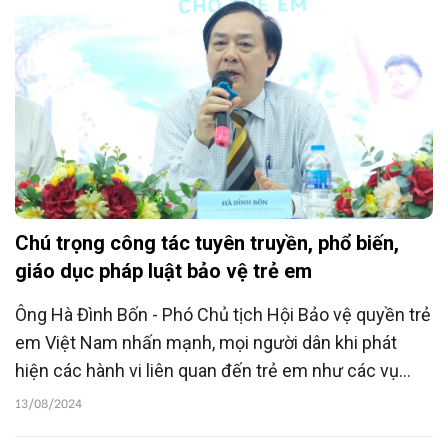
Chú trọng công tác tuyên truyền, phổ biến,
giáo dục pháp luật bảo vệ trẻ em
Ông Hà Đình Bốn - Phó Chủ tịch Hội Bảo vệ quyền trẻ
em Việt Nam nhấn mạnh, mọi người dân khi phát
hiện các hành vi liên quan đến trẻ em như các vụ
xâm hại, bạo lực… có nghĩa vụ, trách nhiệm khai báo,
13/08/2024
thông tin kịp thời tới các cơ quan, tổ chức cá nhân