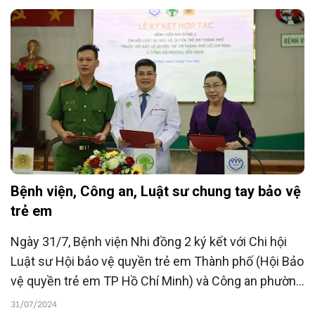
liên quan.
Bệnh viện, Công an, Luật sư chung tay bảo vệ
trẻ em
Ngày 31/7, Bệnh viện Nhi đồng 2 ký kết với Chi hội
Luật sư Hội bảo vệ quyền trẻ em Thành phố (Hội Bảo
vệ quyền trẻ em TP Hồ Chí Minh) và Công an phường
Bến Nghé (quận 1, TP Hồ Chí Minh) nhằm bảo vệ và
31/07/2024