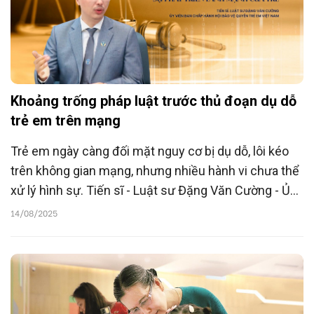
Khoảng trống pháp luật trước thủ đoạn dụ dỗ
trẻ em trên mạng
Trẻ em ngày càng đối mặt nguy cơ bị dụ dỗ, lôi kéo
trên không gian mạng, nhưng nhiều hành vi chưa thể
xử lý hình sự. Tiến sĩ - Luật sư Đặng Văn Cường - Ủy
viên Ban Chấp hành Hội Bảo vệ quyền trẻ em Việt
14/08/2025
Nam cho rằng, cần sớm bịt lỗ hổng pháp lý, hoàn
thiện cơ chế phòng ngừa từ sớm để bảo vệ trẻ trong
môi trường số.