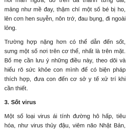
nổi mẩn ngứa, đỏ trên da thành từng dải,
mảng như mề đay, thậm chí một số bé bị ho,
lên cơn hen suyễn, nôn trớ, đau bụng, đi ngoài
lỏng.
Trường hợp nặng hơn có thể dẫn đến sốt,
sưng một số nơi trên cơ thể, nhất là trên mặt.
Bố mẹ cần lưu ý những điều này, theo dõi và
hiểu rõ sức khỏe con mình để có biện pháp
thích hợp, đưa con đến cơ sở y tế xử trí khi
cần thiết.
3. Sốt virus
Một số loại virus ái tính đường hô hấp, tiêu
hóa, như virus thủy đậu, viêm não Nhật Bản,