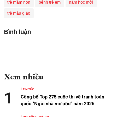
trẻ mầm non
bệnh trẻ em
năm học mới
trẻ mẫu giáo
Bình luận
Xem nhiều
TIN TỨC
1
Công bố Top 275 cuộc thi vẽ tranh toàn
quốc “Ngôi nhà mơ ước” năm 2026
ĐỜI SỐNG TRẺ EM