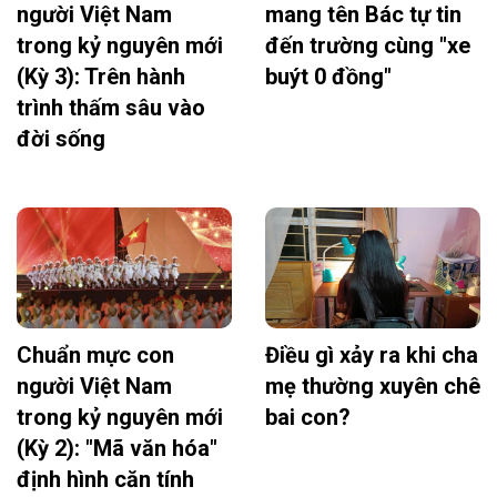
người Việt Nam
mang tên Bác tự tin
trong kỷ nguyên mới
đến trường cùng "xe
(Kỳ 3): Trên hành
buýt 0 đồng"
trình thấm sâu vào
đời sống
Chuẩn mực con
Điều gì xảy ra khi cha
người Việt Nam
mẹ thường xuyên chê
trong kỷ nguyên mới
bai con?
(Kỳ 2): "Mã văn hóa"
định hình căn tính