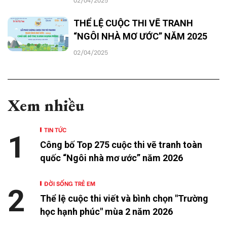
THỂ LỆ CUỘC THI VẼ TRANH
“NGÔI NHÀ MƠ ƯỚC” NĂM 2025
02/04/2025
Xem nhiều
TIN TỨC
1
Công bố Top 275 cuộc thi vẽ tranh toàn
quốc “Ngôi nhà mơ ước” năm 2026
ĐỜI SỐNG TRẺ EM
2
Thể lệ cuộc thi viết và bình chọn "Trường
học hạnh phúc" mùa 2 năm 2026