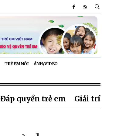
TRẺ EM NÓI
ẢNH/VIDEO
 Đáp quyền trẻ em
Giải trí