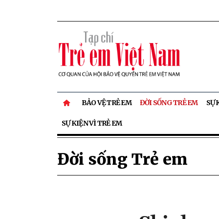
BẢO VỆ TRẺ EM
ĐỜI SỐNG TRẺ EM
SỰ 
SỰ KIỆN VÌ TRẺ EM
Đời sống Trẻ em