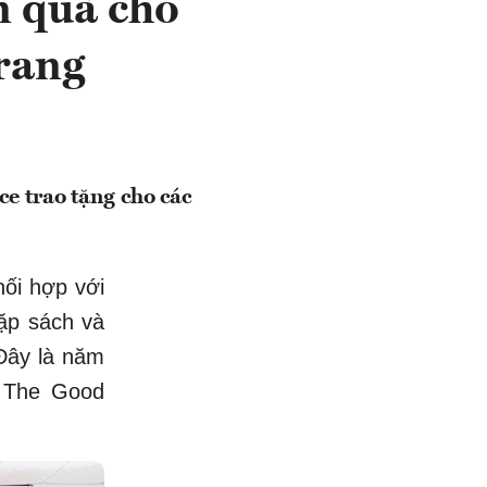
n quà cho
Trang
e trao tặng cho các
hối hợp với
ặp sách và
Đây là năm
n The Good