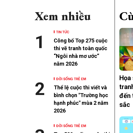
Xem nhiều
Cù
TIN TỨC
1
Công bố Top 275 cuộc
thi vẽ tranh toàn quốc
“Ngôi nhà mơ ước”
năm 2026
Họa 
ĐỜI SỐNG TRẺ EM
2
tran
Thể lệ cuộc thi viết và
đến 
bình chọn "Trường học
hạnh phúc" mùa 2 năm
sắc
2026
ĐỜI SỐNG TRẺ EM