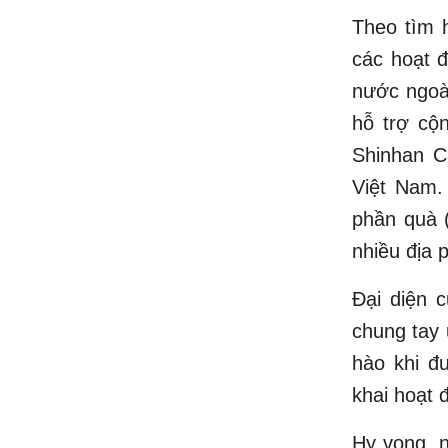
Theo tìm h
các hoạt 
nước ngoà
hỗ trợ cộn
Shinhan Ca
Việt Nam.
phần quà (
nhiều địa 
Đại diện 
chung tay 
hào khi đ
khai hoạt 
Hy vọng, 