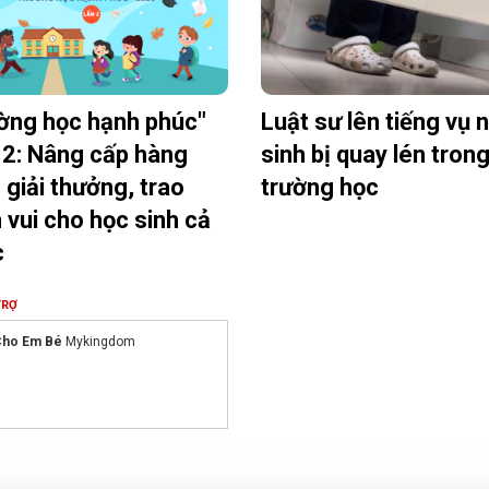
ờng học hạnh phúc"
Luật sư lên tiếng vụ 
2: Nâng cấp hàng
sinh bị quay lén tron
 giải thưởng, trao
trường học
 vui cho học sinh cả
c
TRỢ
 Cho Em Bé
Mykingdom