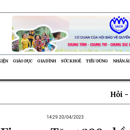
KIỆN
GIÁO DỤC
GIA ĐÌNH
SỨC KHOẺ
TIÊU DÙNG
NHÂN ÁI
Hỏi -
14:29 20/04/2023