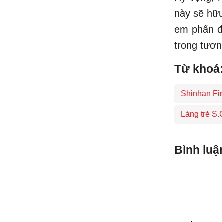
này sẽ hữu
em phấn đấ
trong tương
Từ khoá
Shinhan Fi
Làng trẻ S
Bình luậ