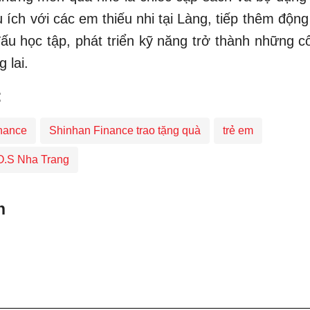
 ích với các em thiếu nhi tại Làng, tiếp thêm động
u học tập, phát triển kỹ năng trở thành những c
 lai.​
:
nance
Shinhan Finance trao tặng quà
trẻ em
.O.S Nha Trang
n