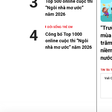
3
Top 500 online cuộc thi
“Ngôi nhà mơ ước”
năm 2026
ĐỜI SỐNG TRẺ EM
"Trư
4
Công bố Top 1000
mùa 
online cuộc thi “Ngôi
trăm
nhà mơ ước” năm 2026
niềm
nướ
TIN TÀI 
Vali