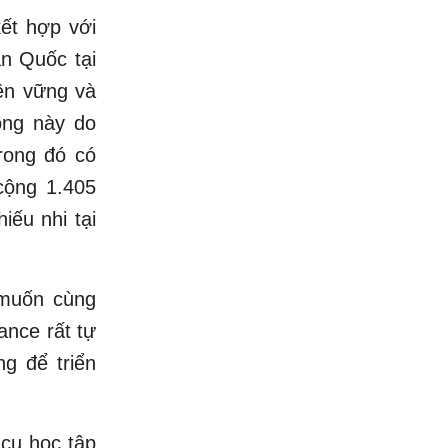
kết hợp với
n Quốc tại
ền vững và
động này do
trong đó có
cộng 1.405
iếu nhi tại
 muốn cùng
ance rất tự
g để triển
cụ học tập