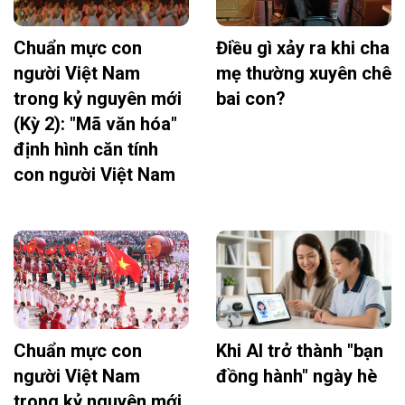
Chuẩn mực con
Điều gì xảy ra khi cha
người Việt Nam
mẹ thường xuyên chê
trong kỷ nguyên mới
bai con?
(Kỳ 2): "Mã văn hóa"
định hình căn tính
con người Việt Nam
Chuẩn mực con
Khi AI trở thành "bạn
người Việt Nam
đồng hành" ngày hè
trong kỷ nguyên mới