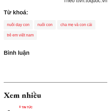
Theo ttvn.toquoc.vn
Từ khoá:
nuôi dạy con
nuôi con
cha mẹ và con cái
trẻ em việt nam
Bình luận
Xem nhiều
TIN TỨC