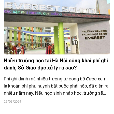
Nhiều trường học tại Hà Nội công khai phí ghi
danh, Sở Giáo dục xử lý ra sao?
Phí ghi danh mà nhiều trường tư công bố được xem
là khoản phí phụ huynh bắt buộc phải nộp, đã diễn ra
nhiều năm nay. Nếu học sinh nhập học, trường sẽ
khấu trừ vào các chi phí, còn nếu không nhập học thì
26/03/2024
phụ huynh có thể nhận lại một phần hoặc phải chấp