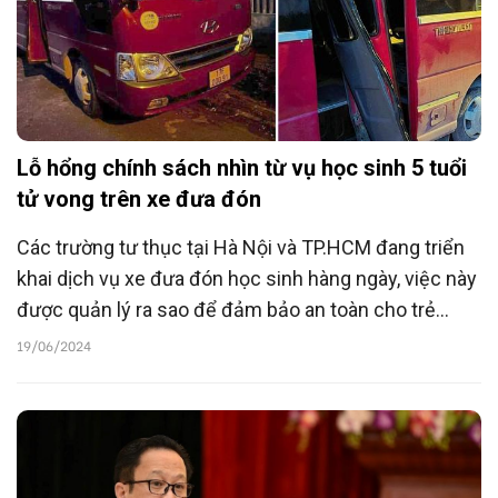
Lỗ hổng chính sách nhìn từ vụ học sinh 5 tuổi
tử vong trên xe đưa đón
Các trường tư thục tại Hà Nội và TP.HCM đang triển
khai dịch vụ xe đưa đón học sinh hàng ngày, việc này
được quản lý ra sao để đảm bảo an toàn cho trẻ
nhỏ?
19/06/2024