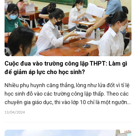
Cuộc đua vào trường công lập THPT: Làm gì
để giảm áp lực cho học sinh?
Nhiều phụ huynh căng thẳng, lòng như lửa đốt vì tỉ lệ
học sinh đỗ vào các trường công lập thấp. Theo các
chuyên gia giáo dục, thi vào lớp 10 chỉ là một ngưỡng
cửa trong cuộc đời, nếu trượt công lập, các em vẫn
13/04/2024
còn nhiều con đường khác để phát triển và thành
công.