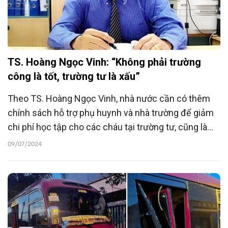
TS. Hoàng Ngọc Vinh: “Không phải trường
công là tốt, trường tư là xấu”
Theo TS. Hoàng Ngọc Vinh, nhà nước cần có thêm
chính sách hỗ trợ phụ huynh và nhà trường để giảm
chi phí học tập cho các cháu tại trường tư, cũng là
một giải pháp giảm bớt áp lực thi vào khối trường
09/07/2024
công lập với hàng nghìn gia đình nhiều năm nay.