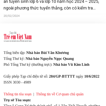
án tuyển sinh lớp 6 và lớp 10 năm học 2024 – 2025,
ngoài phương thức tuyển thẳng, còn có kiểm tra
đánh giá năng lực theo đề thi riêng.
20/02/2024
Tổng biên tập:
Nhà báo Bùi Văn Khương
Tổng Thư ký:
Nhà báo Nguyễn Ngọc Quang
Phó Tổng Thư ký (thường trực):
Nhà báo Vũ Kim Linh
Giấy phép Tạp chí điện tử số:
284/GP-BTTTT
ngày
10/6/2022
ISSN 3030 - 4989
Thông tin tòa soạn
|
Thông tin về Cơ quan chủ quản
Trụ sở Tòa soạn:
Tầng 5 Cung Trí thức thành phố, số 1 Tôn Thất Thuyết, phường