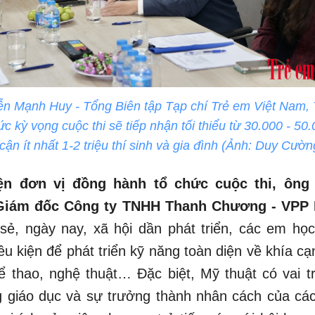
n Mạnh Huy - Tổng Biên tập Tạp chí Trẻ em Việt Nam,
c kỳ vọng cuộc thi sẽ tiếp nhận tối thiểu từ 30.000 - 50
 cận ít nhất 1-2 triệu thí sinh và gia đình (Ảnh: Duy Cườn
iện đơn vị đồng hành tổ chức cuộc thi, ông
Giám đốc Công ty TNHH Thanh Chương - VPP 
sẻ, ngày nay, xã hội dần phát triển, các em học
ều kiện để phát triển kỹ năng toàn diện về khía cạ
ể thao, nghệ thuật… Đặc biệt, Mỹ thuật có vai t
g giáo dục và sự trưởng thành nhân cách của cá