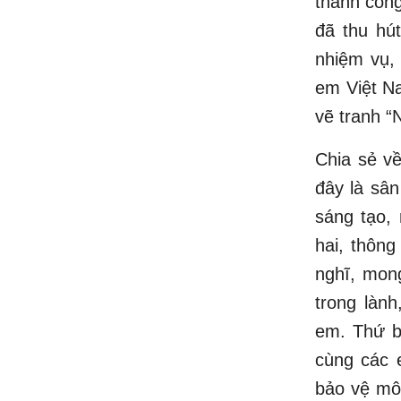
thành công
đã thu hú
nhiệm vụ,
em Việt Na
vẽ tranh “
Chia sẻ v
đây là sân
sáng tạo,
hai, thôn
nghĩ, mon
trong lành
em. Thứ b
cùng các 
bảo vệ môi