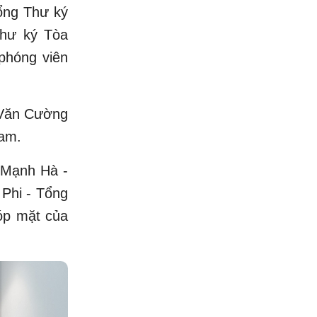
ổng Thư ký
hư ký Tòa
phóng viên
 Văn Cường
am.
n Mạnh Hà -
 Phi - Tổng
óp mặt của