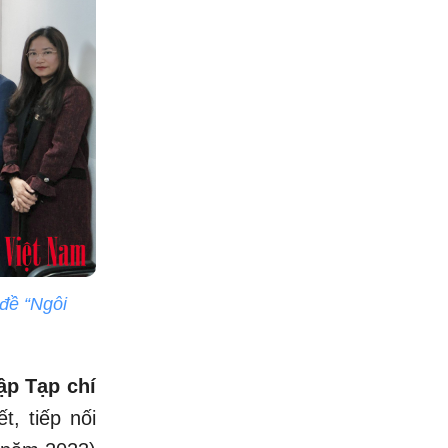
 đề “Ngôi
ập Tạp chí
ết, tiếp nối