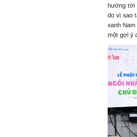
hướng tới 
do vì sao 
xanh Nam Ô
một gợi ý 