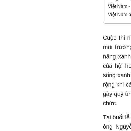
Việt Nam -
Việt Nam p
Cuộc thi 
môi trườn
năng xanh,
của hội h
sống xanh 
rộng khi c
gây quỹ ủn
chức.
Tại buổi l
ông Nguyễ