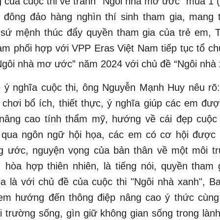
 của cuộc thi vẽ tranh “Ngôi nhà mơ ước” mùa 1
t đông đảo hàng nghìn thí sinh tham gia, mang 
 sứ mệnh thúc đẩy quyền tham gia của trẻ em, T
m phối hợp với VPP Eras Việt Nam tiếp tục tổ ch
Ngôi nhà mơ ước” năm 2024 với chủ đề “Ngôi nhà
ề ý nghĩa cuộc thi, ông Nguyễn Mạnh Huy nêu rõ:
 chơi bổ ích, thiết thực, ý nghĩa giúp các em đư
 nâng cao tính thẩm mỹ, hướng về cái đẹp cuộc
g qua ngôn ngữ hội họa, các em có cơ hội được 
g ước, nguyện vọng của bản thân về một môi t
, hòa hợp thiên nhiên, là tiếng nói, quyền tham 
a là với chủ đề của cuộc thi "Ngôi nhà xanh", B
em hướng đến thông điệp nâng cao ý thức cùng
 trường sống, gìn giữ không gian sống trong lành