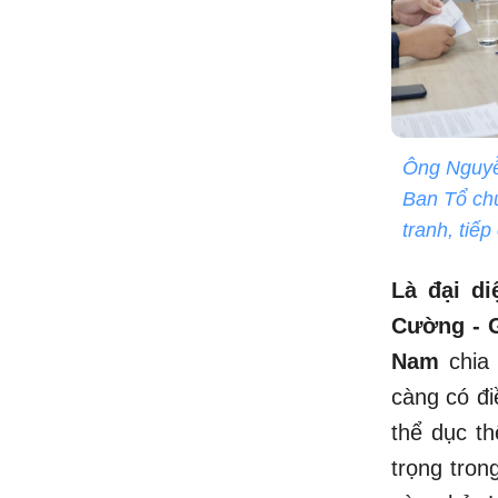
Ông Nguyễ
Ban Tổ chứ
tranh, tiếp
Là đại d
Cường - 
Nam
chia 
càng có đi
thể dục th
trọng tron