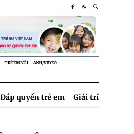
TRẺ EM NÓI
ẢNH/VIDEO
 Đáp quyền trẻ em
Giải trí