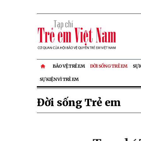
BẢO VỆ TRẺ EM
ĐỜI SỐNG TRẺ EM
SỰ 
SỰ KIỆN VÌ TRẺ EM
Đời sống Trẻ em