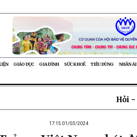
KIỆN
GIÁO DỤC
GIA ĐÌNH
SỨC KHOẺ
TIÊU DÙNG
NHÂN ÁI
Hỏi -
17:15 01/03/2024