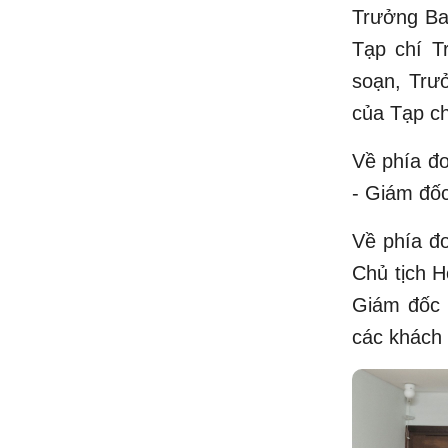
Trưởng Ba
Tạp chí T
soạn, Trư
của Tạp ch
Về phía đ
- Giám đố
Về phía đơ
Chủ tịch H
Giám đốc 
các khách