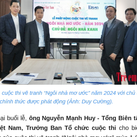
 cuộc thi vẽ tranh “Ngôi nhà mơ ước” năm 2024 với chủ
 chính thức được phát động (Ảnh: Duy Cường).
ại buổi lễ,
ông Nguyễn Mạnh Huy - Tổng Biên t
iệt Nam, Trưởng Ban Tổ chức cuộc thi
cho bi