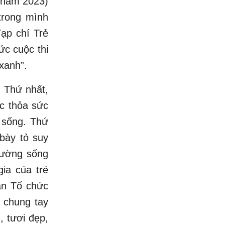
 (năm 2023)
trong mình
ạp chí Trẻ
ức cuộc thi
 xanh”.
 Thứ nhất,
ợc thỏa sức
 sống. Thứ
bày tỏ suy
rường sống
gia của trẻ
an Tổ chức
 chung tay
, tươi đẹp,