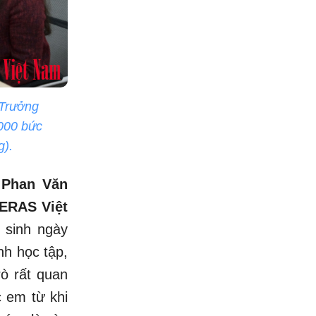
 Trưởng
.000 bức
g).
 Phan Văn
ERAS Việt
 sinh ngày
nh học tập,
rò rất quan
c em từ khi