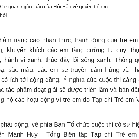
 Cơ quan ngôn luận của Hội Bảo vệ quyền trẻ em
hối
nhằm nâng cao nhận thức, hành động của trẻ em
g, khuyến khích các em tăng cường tư duy, th
 hành vi xanh, thúc đẩy lối sống xanh. Thông q
oạ, sắc màu, các em sẽ truyền cảm hứng và nhâ
có ích tới cộng đồng. Ý nghĩa của cuộc thi càn
ác tác phẩm đoạt giải sẽ được triển lãm và bán đ
g hộ các hoạt động vì trẻ em do Tạp chí Trẻ em 
ễ phát động, về phía Ban Tổ chức cuộc thi có sự hi
n Mạnh Huy - Tổng Biên tập Tạp chí Trẻ em 