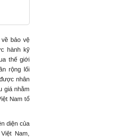
 về bảo vệ
ực hành kỹ
ua thế giới
n rộng lối
g được nhân
ấu giá nhằm
Việt Nam tổ
ện diện của
Việt Nam,