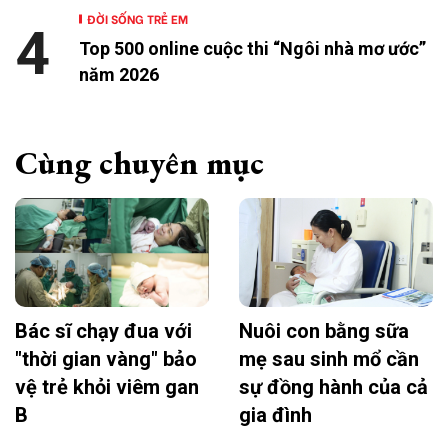
ĐỜI SỐNG TRẺ EM
4
Top 500 online cuộc thi “Ngôi nhà mơ ước”
năm 2026
Cùng chuyên mục
Bác sĩ chạy đua với
Nuôi con bằng sữa
"thời gian vàng" bảo
mẹ sau sinh mổ cần
vệ trẻ khỏi viêm gan
sự đồng hành của cả
B
gia đình