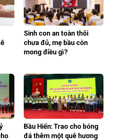
Sinh con an toàn thôi
sẽ
chưa đủ, mẹ bầu còn
mong điều gì?
ỷ
Bầu Hiển: Trao cho bóng
cho
đá thêm một quê hương