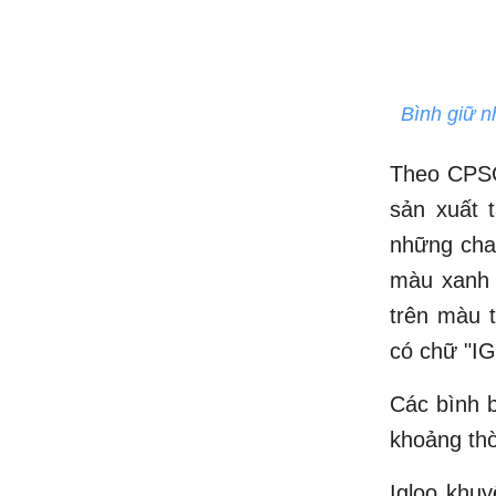
Bình giữ n
Theo CPSC,
sản xuất 
những cha
màu xanh 
trên màu 
có chữ "I
Các bình b
khoảng thờ
Igloo khu