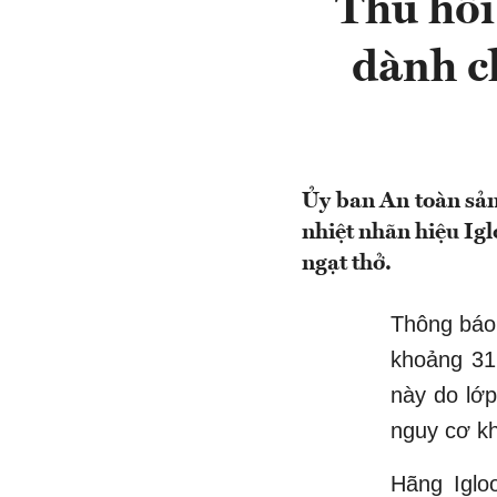
Thu hồi
dành ch
Ủy ban An toàn sản 
nhiệt nhãn hiệu Igl
ngạt thở.
Thông báo
khoảng 31
này do lớp
nguy cơ kh
Hãng Iglo