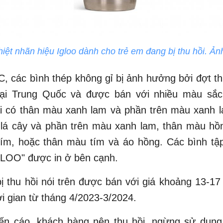
hiệt nhãn hiệu Igloo dành cho trẻ em đang bị thu hồi. Ả
 các bình thép không gỉ bị ảnh hưởng bởi đợt t
tại Trung Quốc và được bán với nhiều màu sắ
i có thân màu xanh lam và phần trên màu xanh lá
lá cây và phần trên màu xanh lam, thân màu hồ
tím, hoặc thân màu tím và áo hồng. Các bình tậ
GLOO" được in ở bên cạnh.
ị thu hồi nói trên được bán với giá khoảng 13-1
i gian từ tháng 4/2023-3/2024.
yến cáo, khách hàng nên thu hồi, ngừng sử dụn