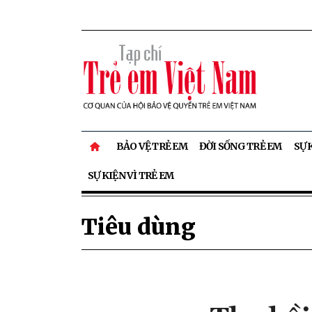
BẢO VỆ TRẺ EM
ĐỜI SỐNG TRẺ EM
SỰ 
SỰ KIỆN VÌ TRẺ EM
Tiêu dùng