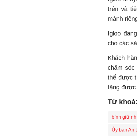
trên và ti
mảnh riêng
Igloo đan
cho các sả
Khách hàn
chăm sóc 
thể được t
tặng được 
Từ khoá
bình giữ nhi
Ủy ban An 