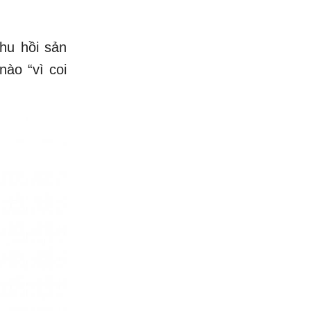
thu hồi sản
nào “vì coi