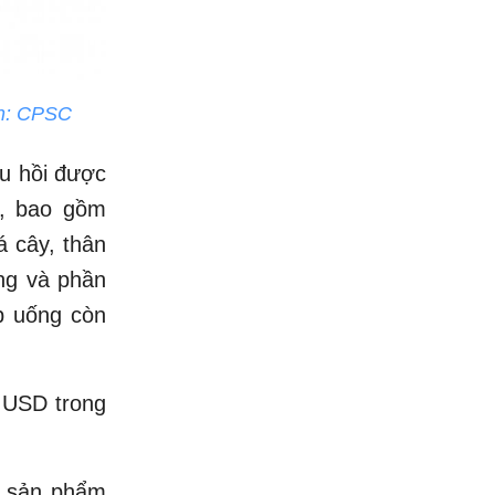
nh: CPSC
hu hồi được
c, bao gồm
 cây, thân
ng và phần
p uống còn
7 USD trong
g sản phẩm