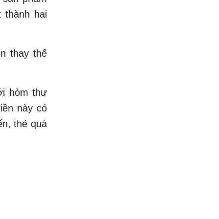
t thành hai
n thay thế
ới hòm thư
iền này có
ến, thẻ quà