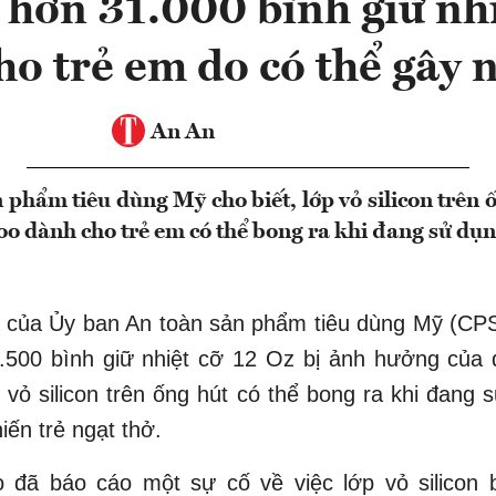
 hơn 31.000 bình giữ nhi
o trẻ em do có thể gây 
An An
phẩm tiêu dùng Mỹ cho biết, lớp vỏ silicon trên 
oo dành cho trẻ em có thể bong ra khi đang sử dụn
 của Ủy ban An toàn sản phẩm tiêu dùng Mỹ (CPS
.500 bình giữ nhiệt cỡ 12 Oz bị ảnh hưởng của đ
 vỏ silicon trên ống hút có thể bong ra khi đang 
iến trẻ ngạt thở.
o đã báo cáo một sự cố về việc lớp vỏ silicon b