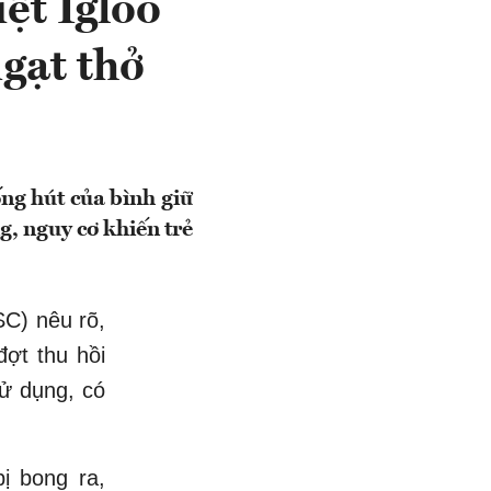
ệt Igloo
ngạt thở
ống hút của bình giữ
g, nguy cơ khiến trẻ
C) nêu rõ,
ợt thu hồi
sử dụng, có
ị bong ra,