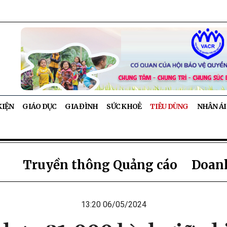
KIỆN
GIÁO DỤC
GIA ĐÌNH
SỨC KHOẺ
TIÊU DÙNG
NHÂN ÁI
Truyền thông Quảng cáo
Doanh
13:20 06/05/2024