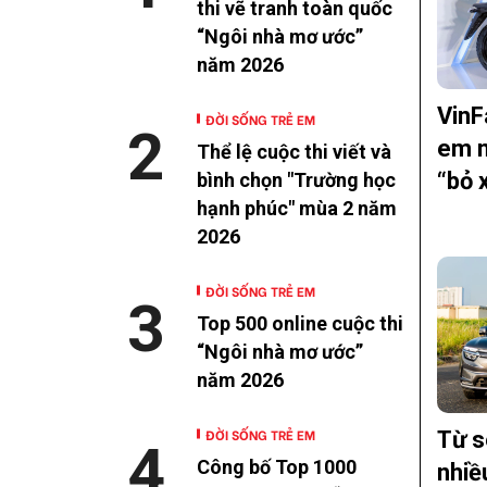
thi vẽ tranh toàn quốc
“Ngôi nhà mơ ước”
năm 2026
VinF
ĐỜI SỐNG TRẺ EM
2
em m
Thể lệ cuộc thi viết và
“bỏ 
bình chọn "Trường học
hạnh phúc" mùa 2 năm
2026
ĐỜI SỐNG TRẺ EM
3
Top 500 online cuộc thi
“Ngôi nhà mơ ước”
năm 2026
ĐỜI SỐNG TRẺ EM
Từ s
4
Công bố Top 1000
nhiề