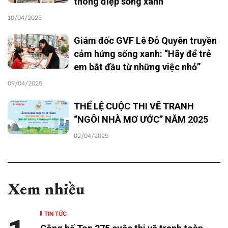
thông điệp sống xanh
10/04/2025
Giám đốc GVF Lê Đỗ Quyên truyền
cảm hứng sống xanh: “Hãy để trẻ
em bắt đầu từ những việc nhỏ”
09/04/2025
THỂ LỆ CUỘC THI VẼ TRANH
“NGÔI NHÀ MƠ ƯỚC” NĂM 2025
02/04/2025
Xem nhiều
TIN TỨC