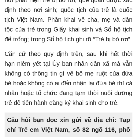
nơi phát hiện trẻ bị bỏ rơi; quê quán được xác
định theo nơi sinh; quốc tịch của trẻ là quốc
tịch Việt Nam. Phần khai về cha, mẹ và dân
tộc của trẻ trong Giấy khai sinh và Sổ hộ tịch
để trống; trong Sổ hộ tịch ghi rõ “Trẻ bị bỏ rơi”.
Căn cứ theo quy định trên,
sau khi hết thời
hạn niêm yết tại Ủy ban nhân dân xã mà vẫn
không có thông tin gì về bố mẹ ruột của đứa
bé hoặc không có ai đến nhận lại đứa bé thì cá
nhân hoặc tổ chức đang tạm thời nuôi dưỡng
trẻ để tiến hành đăng ký khai sinh cho trẻ.
Câu hỏi bạn đọc xin gửi về địa chỉ: Tạp
chí Trẻ em Việt Nam, số 82 ngõ 116, phố