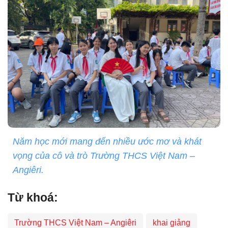
Năm học mới mang đến nhiều ước mơ và khát
vọng của cô và trò Trường THCS Việt Nam –
Angiêri.
Từ khoá:
Trường THCS Việt Nam – Angiêri
khai giảng