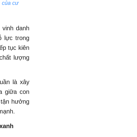
m của cư
c vinh danh
 lực trong
ếp tục kiên
 chất lượng
uần là xây
a giữa con
, tận hưởng
 mạnh.
 xanh