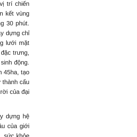
ị trí chiến
ên kết vùng
ng 30 phút.
ây dựng chỉ
g lưới mặt
đặc trưng,
 sinh động.
n 45ha, tạo
ở thành cấu
rời của đại
ây dựng hệ
ầu của giới
), sức khỏe