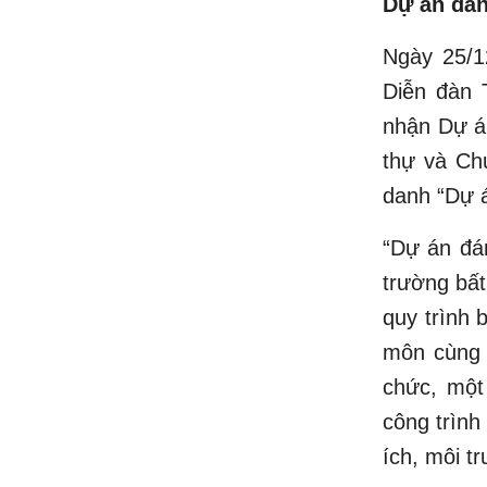
Dự án đán
Ngày 25/1
Diễn đàn 
nhận Dự á
thự và Ch
danh “Dự 
“Dự án đán
trường bất
quy trình 
môn cùng 
chức, một
công trình
ích, môi t