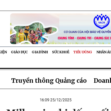
KIỆN
GIÁO DỤC
GIA ĐÌNH
SỨC KHOẺ
TIÊU DÙNG
NHÂN ÁI
Truyền thông Quảng cáo
Doanh
16:09 25/12/2025