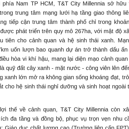
i phía Nam TP HCM, T&T City Millennia sở hữu v
rong trung tâm mạng lưới hạ tầng giao thông li
ng tiếp cận trung tâm thành phố chỉ trong khoả
 được phát triển trên quy mô 267ha, với mật độ x
u tiên cho cảnh quan và hệ sinh thái xanh. Mạn
7km uốn lượn bao quanh dự án trở thành dấu ấn 
iều hòa vi khí hậu, mang lại diện mạo cảnh quan
là quỹ đất cây xanh - mặt nước - công viên lên đế
 xanh lớn mở ra không gian sống khoáng đạt, tr
ắt cho hệ sinh thái nghỉ dưỡng và sinh hoạt ngoài t
lợi thế về cảnh quan, T&T City Millennia còn x
 ích đa tầng và đồng bộ, phục vụ trọn vẹn nhu c
: Giáo dục chất lượng cao (Trường liên cấp FPT