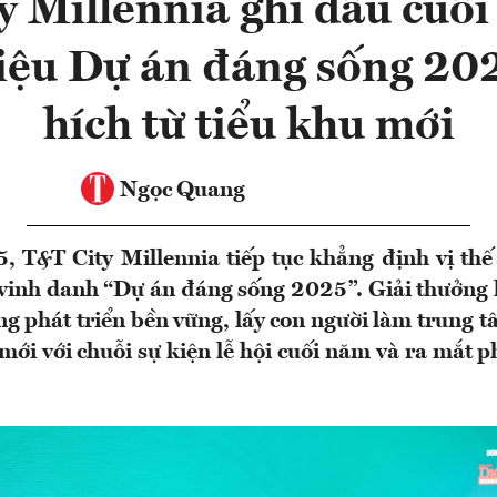
y Millennia ghi dấu cuối
iệu Dự án đáng sống 202
hích từ tiểu khu mới
Ngọc Quang
 T&T City Millennia tiếp tục khẳng định vị thế 
vinh danh “Dự án đáng sống 2025”. Giải thưởng 
g phát triển bền vững, lấy con người làm trung t
 mới với chuỗi sự kiện lễ hội cuối năm và ra mắt 