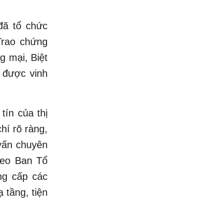
đã tổ chức
Trao chứng
 mại, Biệt
 được vinh
tín của thị
hí rõ ràng,
 vấn chuyên
heo Ban Tổ
ng cấp các
 tầng, tiện