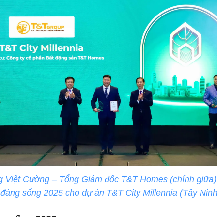
 Việt Cường – Tổng Giám đốc T&T Homes (chính giữa)
 đáng sống 2025 cho dự án T&T City Millennia (Tây Ninh