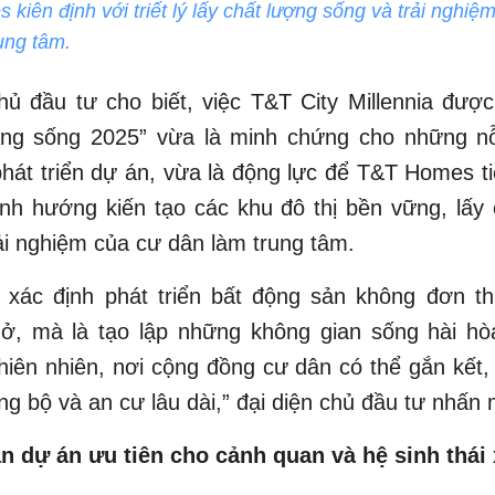
kiên định với triết lý lấy chất lượng sống và trải nghiệ
ung tâm.
hủ đầu tư cho biết, việc T&T City Millennia đượ
ng sống 2025” vừa là minh chứng cho những nỗ
phát triển dự án, vừa là động lực để T&T Homes ti
ịnh hướng kiến tạo các khu đô thị bền vững, lấy
ải nghiệm của cư dân làm trung tâm.
i xác định phát triển bất động sản không đơn th
ở, mà là tạo lập những không gian sống hài hò
hiên nhiên, nơi cộng đồng cư dân có thể gắn kết
ồng bộ và an cư lâu dài,” đại diện chủ đầu tư nhấn
n dự án ưu tiên cho cảnh quan và hệ sinh thái