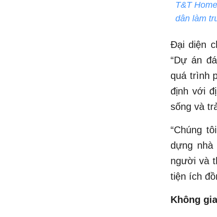
T&T Homes 
dân làm tr
Đại diện c
“Dự án đá
quá trình 
định với đ
sống và tr
“Chúng tô
dựng nhà 
người và t
tiện ích đ
Không gia