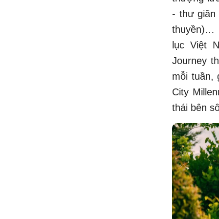
- thư giãn
thuyền)… N
lục Việt 
Journey t
mỗi tuần,
City Mille
thái bên s