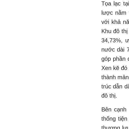
Tọa lạc tạ
lược nằm t
với khả nă
Khu đô thị
34,73%, ư
nước dài 
góp phần đ
Xen kẽ đó 
thành mảng
trúc dẫn d
đô thị.
Bên cạnh 
thống tiện
thượng lưu