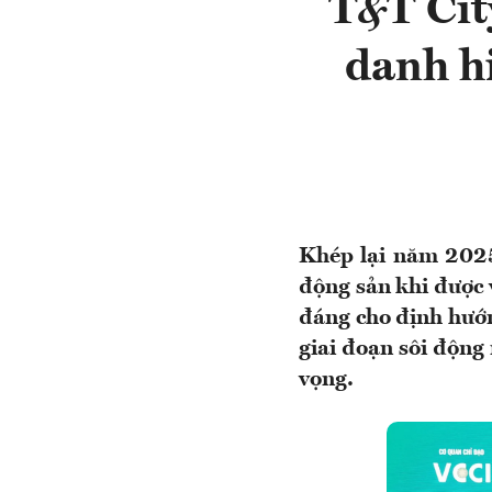
T&T Cit
danh h
Khép lại năm 2025,
động sản khi được 
đáng cho định hướn
giai đoạn sôi động
vọng.