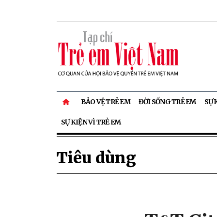
BẢO VỆ TRẺ EM
ĐỜI SỐNG TRẺ EM
SỰ 
SỰ KIỆN VÌ TRẺ EM
Tiêu dùng