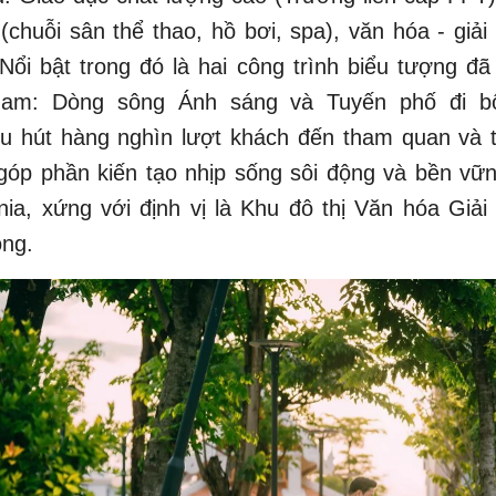
 (chuỗi sân thể thao, hồ bơi, spa), văn hóa - giải 
ổi bật trong đó là hai công trình biểu tượng đã
Nam: Dòng sông Ánh sáng và Tuyến phố đi bộ
hu hút hàng nghìn lượt khách đến tham quan và t
 góp phần kiến tạo nhịp sống sôi động và bền vữ
nnia, xứng với định vị là Khu đô thị Văn hóa Giải 
ông.