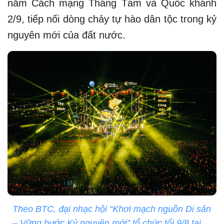
năm Cách mạng Tháng Tám và Quốc khánh
2/9, tiếp nối dòng chảy tự hào dân tộc trong kỷ
nguyên mới của đất nước.
Theo BTC, đại nhạc hội “Khơi mạch nguồn Di sản
– Vững bước Kỷ nguyên mới” tổ chức tối 9/8 tại