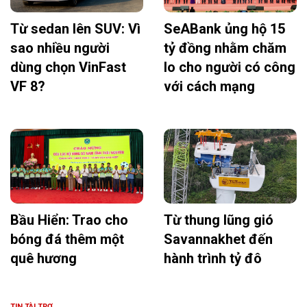
Từ sedan lên SUV: Vì
SeABank ủng hộ 15
sao nhiều người
tỷ đồng nhằm chăm
dùng chọn VinFast
lo cho người có công
VF 8?
với cách mạng
Bầu Hiển: Trao cho
Từ thung lũng gió
bóng đá thêm một
Savannakhet đến
quê hương
hành trình tỷ đô
TIN TÀI TRỢ