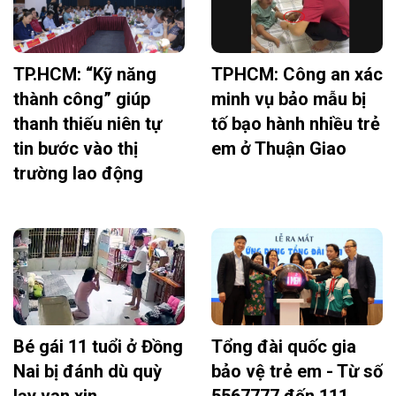
TP.HCM: “Kỹ năng
TPHCM: Công an xác
thành công” giúp
minh vụ bảo mẫu bị
thanh thiếu niên tự
tố bạo hành nhiều trẻ
tin bước vào thị
em ở Thuận Giao
trường lao động
Bé gái 11 tuổi ở Đồng
Tổng đài quốc gia
Nai bị đánh dù quỳ
bảo vệ trẻ em - Từ số
lạy van xin
5567777 đến 111