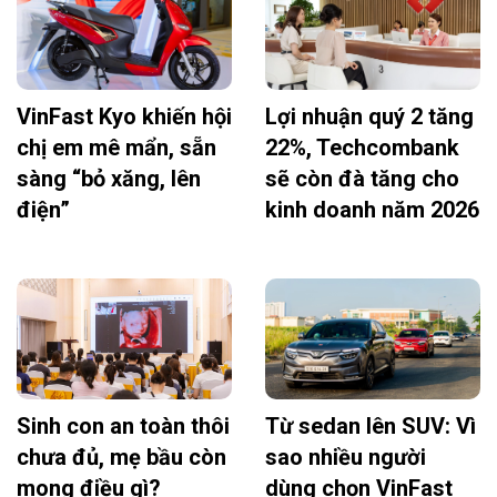
VinFast Kyo khiến hội
Lợi nhuận quý 2 tăng
chị em mê mẩn, sẵn
22%, Techcombank
sàng “bỏ xăng, lên
sẽ còn đà tăng cho
điện”
kinh doanh năm 2026
Sinh con an toàn thôi
Từ sedan lên SUV: Vì
chưa đủ, mẹ bầu còn
sao nhiều người
mong điều gì?
dùng chọn VinFast