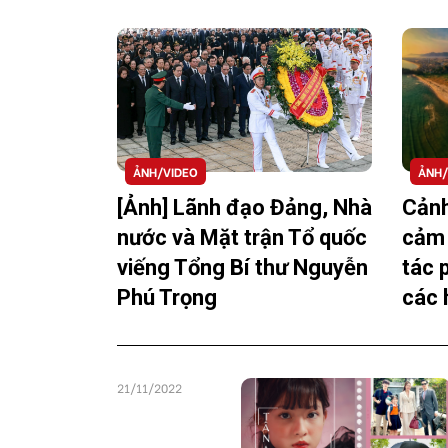
chỉ hào hứng bước vào sân chơi sáng
được tham gia workshop vẽ tranh, gi
Văn Dương Thành và nghệ sĩ piano qu
Ochescu.
ẢNH/VIDEO
ẢNH/
[Ảnh] Lãnh đạo Đảng, Nhà
Cảnh
nước và Mặt trận Tổ quốc
cảm 
viếng Tổng Bí thư Nguyễn
tác 
Phú Trọng
các 
21/11/2022