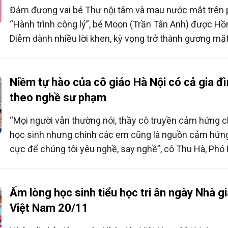
Đảm đương vai bé Thư nội tâm và mau nước mắt trên
“Hành trình công lý”, bé Moon (Trần Tân Anh) được Hồ
Diễm dành nhiều lời khen, kỳ vọng trở thành gương mặt
viên nhí triển vọng của màn ảnh Việt.
Niềm tự hào của cô giáo Hà Nội có cả gia đ
theo nghề sư phạm
“Mọi người vẫn thường nói, thầy cô truyền cảm hứng 
học sinh nhưng chính các em cũng là nguồn cảm hứng
cực để chúng tôi yêu nghề, say nghề”, cô Thu Hà, Phó
trưởng trường Tiểu học Trung Tự, Hà Nội chia sẻ. Tron
các giáo viên của ngôi trường có bề dày thành tích này,
cô giáo cả gia đình theo nghề sư phạm.
Ấm lòng học sinh tiểu học tri ân ngày Nhà g
Việt Nam 20/11