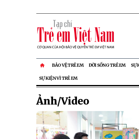
BẢO VỆ TRẺ EM
ĐỜI SỐNG TRẺ EM
SỰ 
SỰ KIỆN VÌ TRẺ EM
Ảnh/Video