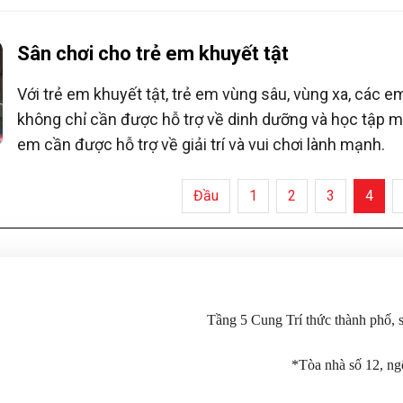
cảnh éo le như cha mẹ vắng nhà,...
Sân chơi cho trẻ em khuyết tật
Với trẻ em khuyết tật, trẻ em vùng sâu, vùng xa, các e
không chỉ cần được hỗ trợ về dinh dưỡng và học tập 
em cần được hỗ trợ về giải trí và vui chơi lành mạnh.
Đầu
1
2
3
4
Tầng 5 Cung Trí thức thành phố,
*Tòa nhà số 12, n