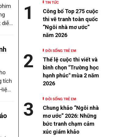
TIN TỨC
1
 phim
Công bố Top 275 cuộc
ng
thi vẽ tranh toàn quốc
 diễn
“Ngôi nhà mơ ước”
năm 2026
ình
ĐỜI SỐNG TRẺ EM
2
Thể lệ cuộc thi viết và
bình chọn "Trường học
cho
hạnh phúc" mùa 2 năm
 tích
2026
 Hiệu
g số
ĐỜI SỐNG TRẺ EM
3
 có
Chung khảo “Ngôi nhà
iáo
mơ ước” 2026: Những
bức tranh chạm cảm
xúc giám khảo