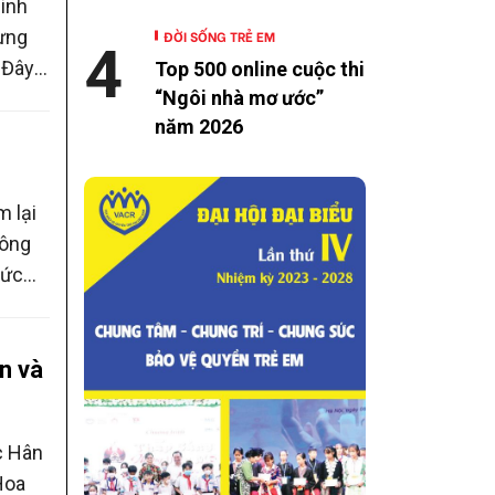
inh
ưng
ĐỜI SỐNG TRẺ EM
4
 Đây
Top 500 online cuộc thi
“Ngôi nhà mơ ước”
y làm
năm 2026
m lại
hông
hức
ững
n và
c Hân
Hoa