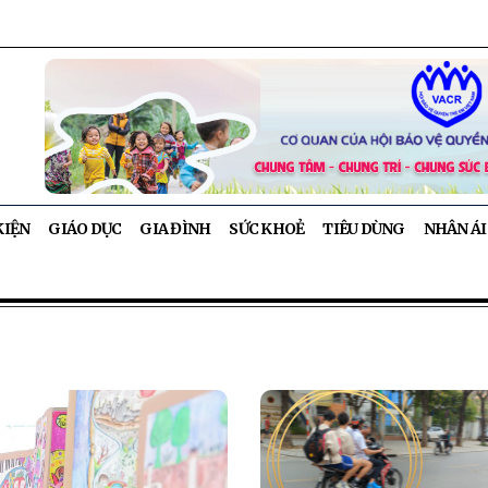
KIỆN
GIÁO DỤC
GIA ĐÌNH
SỨC KHOẺ
TIÊU DÙNG
NHÂN ÁI