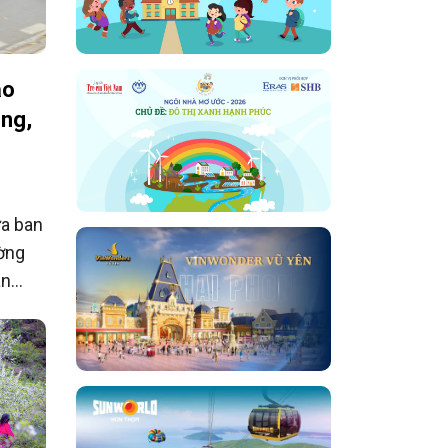
ảo
ông,
a ban
ờng
an
ng ít
ờng