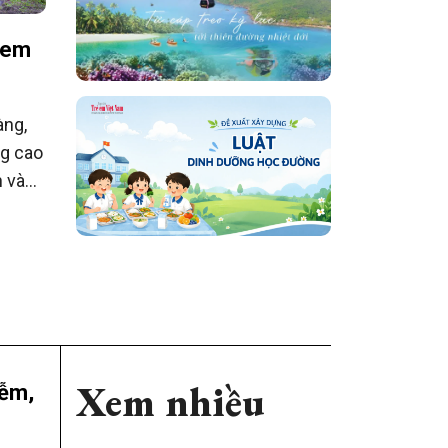
 em
àng,
g cao
n và
những
Xem nhiều
iễm,