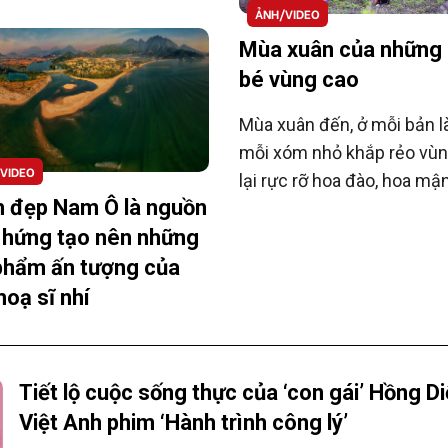
ẢNH/VIDEO
 tạo, các em còn
ao lưu cùng họa sĩ
Mùa xuân của những
ốc tế Iulian
bé vùng cao
Mùa xuân đến, ở mỗi bản l
mỗi xóm nhỏ khắp rẻo vùn
VIDEO
lại rực rỡ hoa đào, hoa mậ
 đẹp Nam Ô là nguồn
tiếng cười trong trẻo của 
hứng tạo nên những
đứa trẻ.
phẩm ấn tượng của
hoạ sĩ nhí
Tiết lộ cuộc sống thực của ‘con gái’ Hồng D
Việt Anh phim ‘Hành trình công lý’