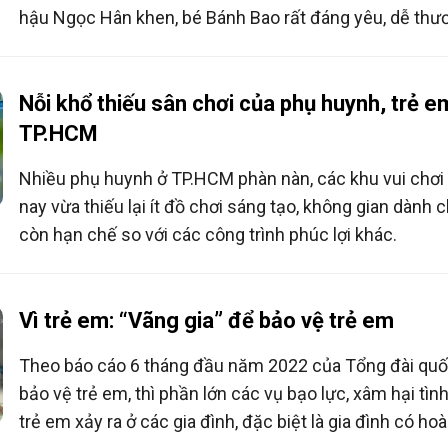
hậu Ngọc Hân khen, bé Bánh Bao rất đáng yêu, dễ thươ
phép, nhìn thấy người lớn chào to, dõng dạc.
Nỗi khổ thiếu sân chơi của phụ huynh, trẻ e
TP.HCM
Nhiều phụ huynh ở TP.HCM phàn nàn, các khu vui chơi
nay vừa thiếu lại ít đồ chơi sáng tạo, không gian dành c
còn hạn chế so với các công trình phúc lợi khác.
Vì trẻ em: “Vãng gia” để bảo vệ trẻ em
Theo báo cáo 6 tháng đầu năm 2022 của Tổng đài quố
bảo vệ trẻ em, thì phần lớn các vụ bạo lực, xâm hại tìn
trẻ em xảy ra ở các gia đình, đặc biệt là gia đình có ho