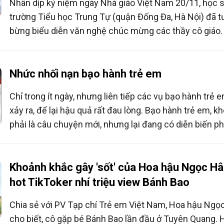
Nhân dịp kỷ niệm ngày Nhà giáo Việt Nam 20/11, học s
trường Tiểu học Trung Tự (quận Đống Đa, Hà Nội) đã t
bừng biểu diễn văn nghệ chúc mừng các thầy cô giáo.
là ngôi trường nổi tiếng với phương châm giáo dục “dạ
người trước khi dạy chữ”.
Nhức nhối nạn bạo hành trẻ em
Chỉ trong ít ngày, nhưng liên tiếp các vụ bạo hành trẻ e
xảy ra, để lại hậu quả rất đau lòng. Bạo hành trẻ em, k
phải là câu chuyện mới, nhưng lại đang có diễn biến p
tạp, gây nhức nhối trong xã hội. Đau lòng hơn, khi trong
nhiều vụ việc xảy ra, người bạo hành trẻ lại chính là nh
người thân trong gia đình.
Khoảnh khắc gây 'sốt' của Hoa hậu Ngọc Hâ
hot TikToker nhí triệu view Bánh Bao
Chia sẻ với PV Tạp chí Trẻ em Việt Nam, Hoa hậu Ngọ
cho biết, cô gặp bé Bánh Bao lần đầu ở Tuyên Quang. 