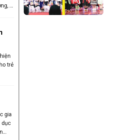
ng, lễ
m
 hiện
ho trẻ
c gia
h dục
àn