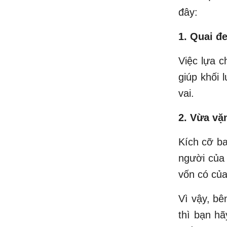
đây:
1. Quai đ
Việc lựa c
giúp khối 
vai.
2. Vừa vặ
Kích cỡ ba
người của
vốn có của
Vì vậy, bê
thì bạn hã