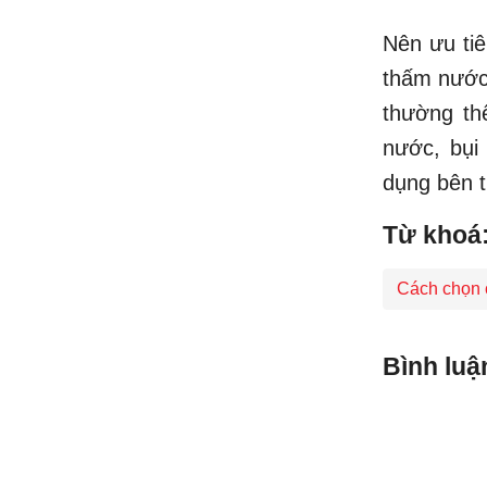
Nên ưu ti
thấm nước 
thường th
nước, bụi
dụng bên t
Từ khoá
Cách chọn 
Bình luậ