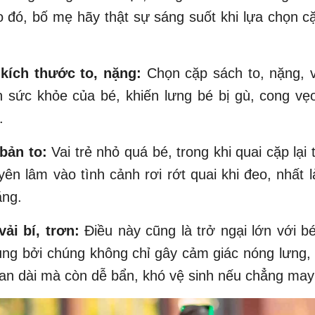
o đó, bố mẹ hãy thật sự sáng suốt khi lựa chọn c
kích thước to, nặng:
Chọn cặp sách to, nặng, v
 sức khỏe của bé, khiến lưng bé bị gù, cong vẹo
.
bản to:
Vai trẻ nhỏ quá bé, trong khi quai cặp lại 
ên lâm vào tình cảnh rơi rớt quai khi đeo, nhất 
ặng.
vải bí, trơn:
Điều này cũng là trở ngại lớn với b
ụng bởi chúng không chỉ gây cảm giác nóng lưng, 
ian dài mà còn dễ bẩn, khó vệ sinh nếu chẳng may