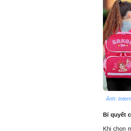
Ảnh: Inter
Bí quyết 
Khi chọn m