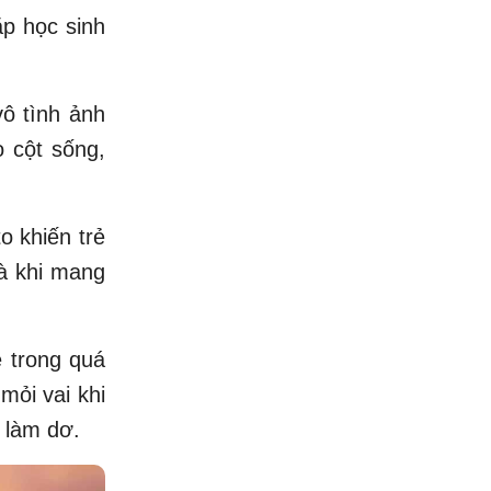
ặp học sinh
ô tình ảnh
 cột sống,
to khiến trẻ
là khi mang
é trong quá
mỏi vai khi
 làm dơ.