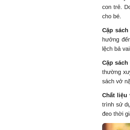
con trẻ. D
cho bé.
Cặp sách 
hưởng đến
lệch bả vai
Cặp sách 
thường xuy
sách vở n
Chất liệu 
trình sử d
đeo thời g