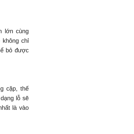
n lớn cùng
é không chỉ
hể bỏ được
g cặp, thế
 dạng lỗ sẽ
nhất là vào