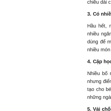
chiều dài 
3. Có nhi
Hầu hết, 
nhiều ngăn
dùng để m
nhiều món 
4. Cặp họ
Nhiều bố 
nhưng điểm
tạo cho bé
những ngà
5. Vải ch