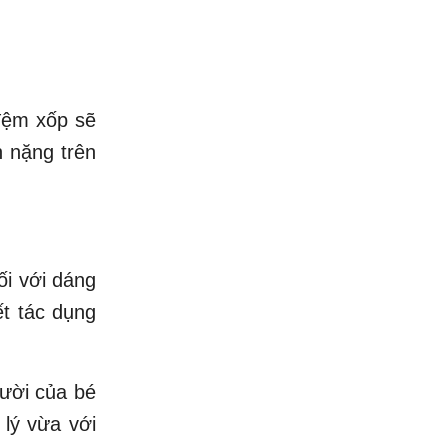
 đệm xốp sẽ
h nặng trên
ối với dáng
t tác dụng
gười của bé
 lý vừa với