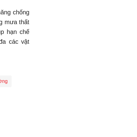
năng chống
ng mưa thất
úp hạn chế
đa các vật
ường