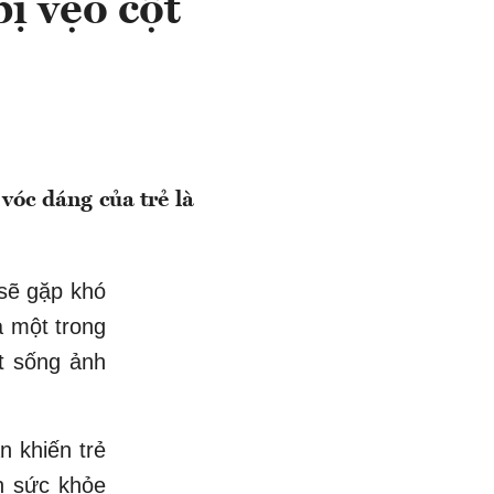
ị vẹo cột
vóc dáng của trẻ là
sẽ gặp khó
à một trong
t sống ảnh
 khiến trẻ
n sức khỏe