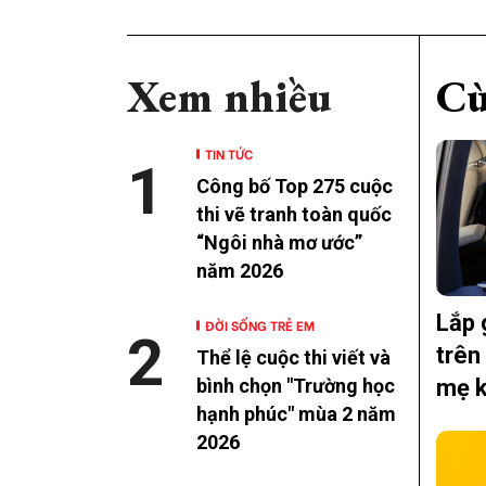
Xem nhiều
Cù
TIN TỨC
1
Công bố Top 275 cuộc
thi vẽ tranh toàn quốc
“Ngôi nhà mơ ước”
năm 2026
Lắp 
ĐỜI SỐNG TRẺ EM
2
trên
Thể lệ cuộc thi viết và
mẹ k
bình chọn "Trường học
hạnh phúc" mùa 2 năm
2026