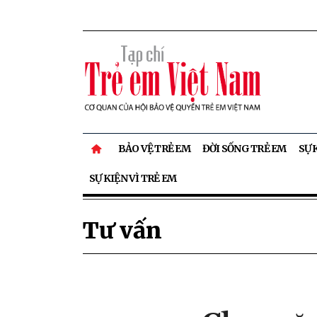
BẢO VỆ TRẺ EM
ĐỜI SỐNG TRẺ EM
SỰ 
SỰ KIỆN VÌ TRẺ EM
Tư vấn