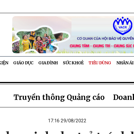
KIỆN
GIÁO DỤC
GIA ĐÌNH
SỨC KHOẺ
TIÊU DÙNG
NHÂN ÁI
Truyền thông Quảng cáo
Doanh
17:16 29/08/2022