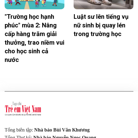
"Trường học hạnh
Luật sư lên tiếng vụ
phúc" mùa 2: Nâng
nữ sinh bị quay lén
cấp hàng trăm giải
trong trường học
thưởng, trao niềm vui
cho học sinh cả
nước
Tổng biên tập:
Nhà báo Bùi Văn Khương
Tổng Thư ký:
Nhà báo Nguyễn Ngọc Quang