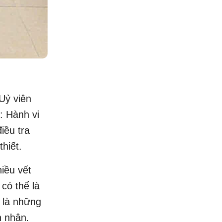
Uỷ viên
: Hành vi
iều tra
thiết.
iều vết
có thể là
y là những
n nhân.