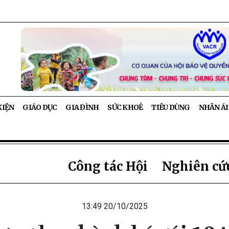
KIỆN
GIÁO DỤC
GIA ĐÌNH
SỨC KHOẺ
TIÊU DÙNG
NHÂN ÁI
Công tác Hội
Nghiên cứu
13:49 20/10/2025