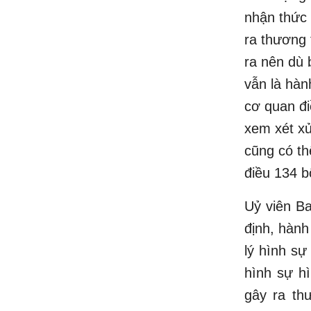
nhận thức 
ra thương 
ra nên dù 
vẫn là hàn
cơ quan đi
xem xét xử
cũng có th
điều 134 b
Uỷ viên B
định, hành
lý hình sự
hình sự hì
gây ra th