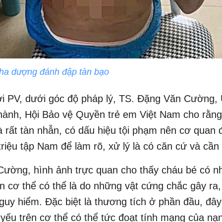
cha dượng đánh đập tàn bạo
ới PV, dưới góc độ pháp lý, TS. Đặng Văn Cường, 
ành, Hội Bảo vệ Quyền trẻ em Việt Nam cho rằng
 rất tàn nhẫn, có dấu hiệu tội phạm nên cơ quan đ
triệu tập Nam để làm rõ, xử lý là có căn cứ và cần 
ường, hình ảnh trực quan cho thấy cháu bé có nh
n cơ thể có thể là do những vật cứng chắc gây ra, 
guy hiểm. Đặc biệt là thương tích ở phần đầu, đâ
ng yếu trên cơ thể có thể tức đoạt tính mạng của nạ