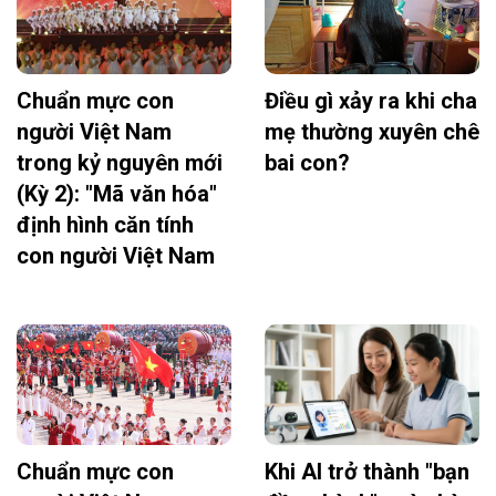
Chuẩn mực con
Điều gì xảy ra khi cha
người Việt Nam
mẹ thường xuyên chê
trong kỷ nguyên mới
bai con?
(Kỳ 2): "Mã văn hóa"
định hình căn tính
con người Việt Nam
Chuẩn mực con
Khi AI trở thành "bạn