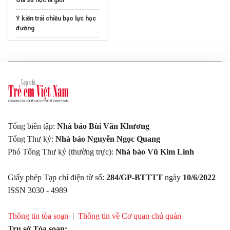
Gia sư học là giỏi
Ý kiến trái chiều bạo lực học
đường
Cách
luyện Speaking IELTS
hiệu quả
99+ mẫu
Gạch lát vỉa hè
mới
nhất
Mua rãnh thoát nước chữ U
ở
đâu
Tổng biên tập:
Nhà báo Bùi Văn Khương
Tổng Thư ký:
Nhà báo Nguyễn Ngọc Quang
Phó Tổng Thư ký (thường trực):
Nhà báo Vũ Kim Linh
Giấy phép Tạp chí điện tử số:
284/GP-BTTTT
ngày
10/6/2022
ISSN 3030 - 4989
Thông tin tòa soạn
|
Thông tin về Cơ quan chủ quản
Trụ sở Tòa soạn: