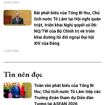
15/06/2026
Bài phát biểu của Tổng Bí thư, Chủ
tịch nước Tô Lâm tại Hội nghị quán
triệt, triển khai Nghị quyết số 06-
NQ/TW của Bộ Chính trị về triển
khai đường lối đối ngoại Đại hội
XIV của Đảng
11/06/2026
Tin nên đọc
Toàn văn phát biểu của Tổng Bí
thư, Chủ tịch nước Tô Lâm tiếp các
Trưởng đoàn tham dự Diễn đàn
Tương lai ASEAN 2026