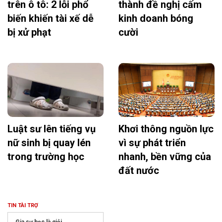
trên ô tô: 2 lỗi phổ
thành đề nghị cấm
biến khiến tài xế dễ
kinh doanh bóng
bị xử phạt
cười
Luật sư lên tiếng vụ
Khơi thông nguồn lực
nữ sinh bị quay lén
vì sự phát triển
trong trường học
nhanh, bền vững của
đất nước
TIN TÀI TRỢ