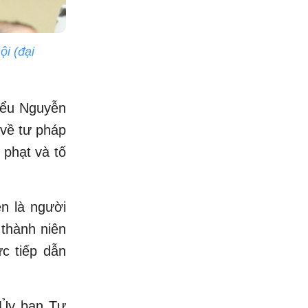
i (đại
biểu Nguyễn
 về tư pháp
 phạt và tố
n là người
 thành niên
ực tiếp dẫn
, Ủy ban Tư