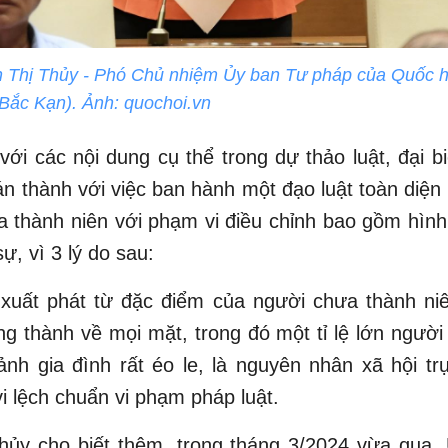
 Thị Thủy - Phó Chủ nhiệm Ủy ban Tư pháp của Quốc hộ
Bắc Kạn). Ảnh: quochoi.vn
với các nội dung cụ thể trong dự thảo luật, đại 
án thành với việc ban hành một đạo luật toàn diện
 thành niên với phạm vi điều chỉnh bao gồm hình
sự, vì 3 lý do sau:
xuất phát từ đặc điểm của người chưa thành niê
g thành về mọi mặt, trong đó một tỉ lệ lớn người
nh gia đình rất éo le, là nguyên nhân xã hội tr
i lệch chuẩn vi phạm pháp luật.
hủy cho biết thêm, trong tháng 3/2024 vừa qua