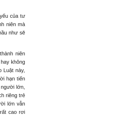
 yếu của tư
nh niên mà
 hầu như sẽ
thành niên
h hay không
o Luật này,
ời hạn tiến
 người lớn,
h riêng trẻ
ười lớn vẫn
rất cao rơi