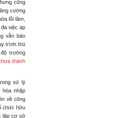
nhưng cũng
 tăng cường
ữa lỗi lầm,
 đa việc áp
ng vẫn bảo
y trình thủ
 độ trưởng
chưa thành
rong xử lý
ái hòa nhập
ôn về công
tổ chức hữu
t lập cơ sở