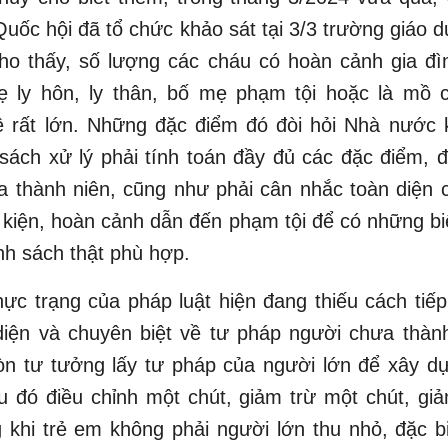
uốc hội đã tổ chức khảo sát tại 3/3 trường giáo 
ho thấy, số lượng các cháu có hoàn cảnh gia đìn
 ly hôn, ly thân, bố mẹ phạm tội hoặc là mồ 
ệ rất lớn. Những đặc điểm đó đòi hỏi Nhà nước k
sách xử lý phải tính toán đầy đủ các đặc điểm, 
a thành niên, cũng như phải cân nhắc toàn diện 
 kiện, hoàn cảnh dẫn đến phạm tội để có những b
h sách thật phù hợp.
ực trạng của pháp luật hiện đang thiếu cách ti
diện và chuyên biệt về tư pháp người chưa thàn
òn tư tưởng lấy tư pháp của người lớn để xây dự
u đó điều chỉnh một chút, giảm trừ một chút, g
g khi trẻ em không phải người lớn thu nhỏ, đặc bi