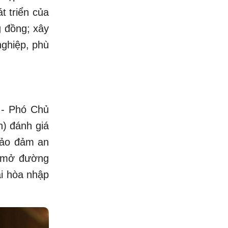
t triển của
g đồng; xây
nghiệp, phù
ủy - Phó Chủ
n) đánh giá
 bảo đảm an
ể mở đường
ái hòa nhập