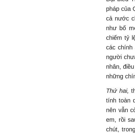
pháp của Q
cả nước c
như bố mẹ
chiếm tỷ l
các chính 
người chư
nhân, điều
những chín
Thứ hai,
th
tính toàn 
nên vẫn c
em, rồi sa
chút, tron