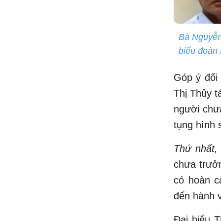
Bà Nguyễn
biểu đoàn 
Góp ý đối 
Thị Thủy t
người chưa
tụng hình 
Thứ nhất,
chưa trưởn
có hoàn cả
đến hành v
Đại biểu T