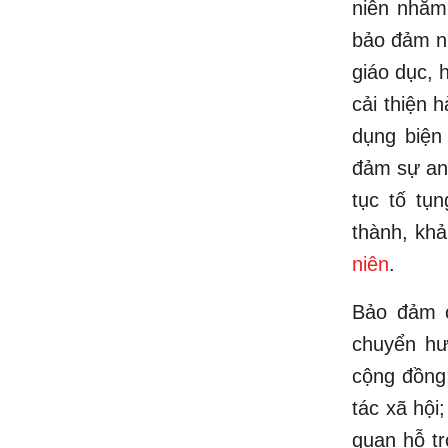
niên nhằm
bảo đảm nh
giáo dục, 
cải thiện 
dụng biện
đảm sự an 
tục tố tụ
thành, khả
niên
.
Bảo đảm c
chuyển hướ
cộng đồng
tác xã hội
quan hỗ tr