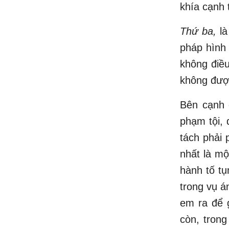
khía cạnh
Thứ ba,
là
pháp hình
không điều
không được
Bên cạnh 
phạm tội, 
tách phải 
nhất là mộ
hành tố tụ
trong vụ á
em ra để g
còn, trong