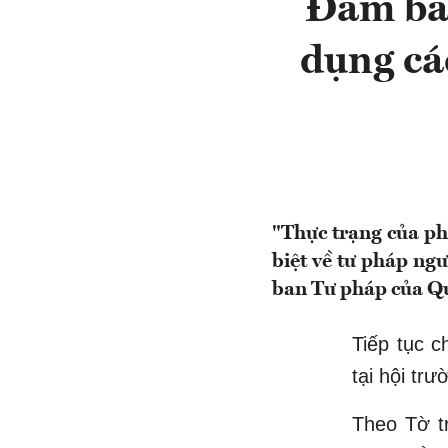
Đảm bả
dụng cá
"Thực trạng của ph
biệt về tư pháp ng
ban Tư pháp của Quố
Tiếp tục 
tại hội 
Theo Tờ t