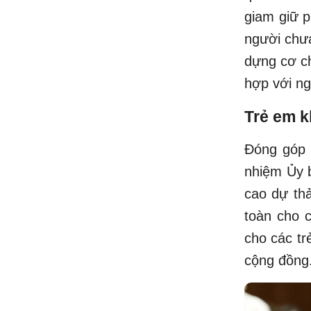
giam giữ p
người chưa
dựng cơ ch
hợp với ng
Trẻ em k
Đóng góp 
nhiệm Ủy b
cao dự thả
toàn cho 
cho các tr
cộng đồng