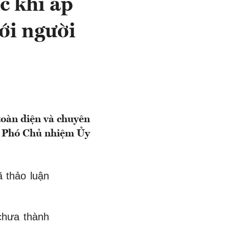
c khi áp
với người
toàn diện và chuyên
 - Phó Chủ nhiệm Ủy
ã thảo luận
.
chưa thành