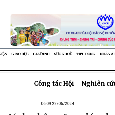
KIỆN
GIÁO DỤC
GIA ĐÌNH
SỨC KHOẺ
TIÊU DÙNG
NHÂN ÁI
Công tác Hội
Nghiên cứu
06:09 23/06/2024