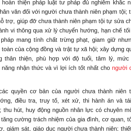
 hoàn thiện pháp luật tư pháp đủ nghiêm khắc 
ân văn đối với người chưa thành niên phạm tội;
hỗ trợ, giúp đỡ chưa thành niên phạm tội tự sửa ch
hành vi thông qua xử lý chuyển hướng, hạn chế tối
 pháp mang tính chất trừng phạt, giam giữ như
toàn của cộng đồng và trật tự xã hội; xây dựng qu
ng thân thiện, phù hợp với độ tuổi, tâm lý, mức
 năng nhận thức và vì lợi ích tốt nhất cho
người 
ác quyền cơ bản của người chưa thành niên t
ng, điều tra, truy tố, xét xử, thi hành án và t
; thu hút, huy động nguồn nhân lực có chuyên m
; tăng cường trách nhiệm của gia đình, cơ quan, 
ợ, giám sát, giáo dục người chưa thành niên; thiế