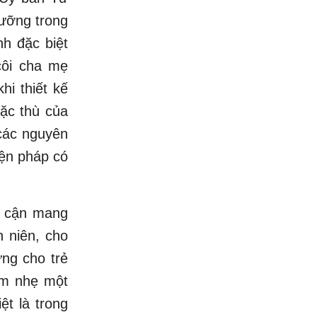
dưỡng trong
h đặc biệt
côi cha mẹ
hi thiết kế
đặc thù của
các nguyên
iện pháp có
ếp cận mang
h niên, cho
ng cho trẻ
iảm nhẹ một
ệt là trong