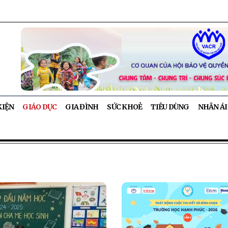
KIỆN
GIÁO DỤC
GIA ĐÌNH
SỨC KHOẺ
TIÊU DÙNG
NHÂN ÁI