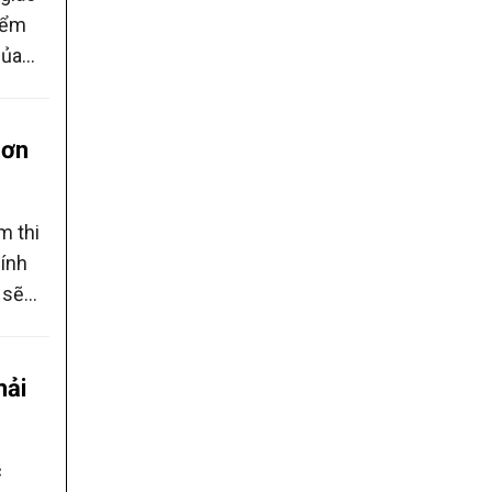
iểm
của
hơn
m thi
ính
 sẽ
ỉ đạo
hải
c