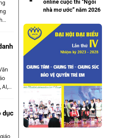
online cuộc thi “Ngôi
ờng
nhà mơ ước” năm 2026
ựng
nh
 danh
 Văn
áo
 AI,
 sở
o dục
giáo