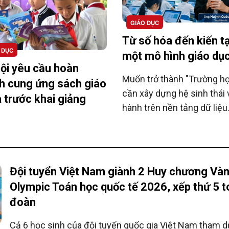
điện).
GIÁO DỤC
Từ số hóa đến kiến t
 DỤC
một mô hình giáo dụ
ội yêu cầu hoàn
Muốn trở thành "Trường h
h cung ứng sách giáo
cần xây dựng hệ sinh thái
 trước khai giảng
hành trên nền tảng dữ liệu
thống nhất, kết nối hiệu q
ứng dụng AI toàn diện.
Đội tuyển Việt Nam giành 2 Huy chương Vàn
Olympic Toán học quốc tế 2026, xếp thứ 5 
đoàn
Cả 6 học sinh của đội tuyển quốc gia Việt Nam tham d