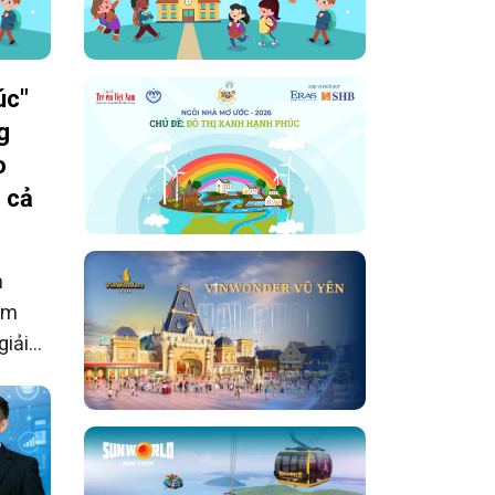
úc"
g
o
h cả
n
ăm
giải
ho học
àn
ự thi
 bưu