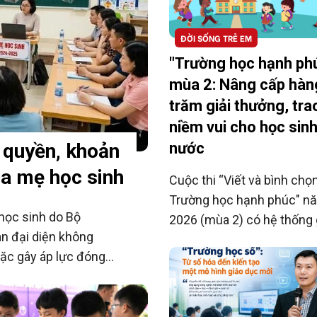
ĐỜI SỐNG TRẺ EM
"Trường học hạnh ph
mùa 2: Nâng cấp hàn
trăm giải thưởng, tra
niềm vui cho học sin
nước
 quyền, khoản
ha mẹ học sinh
Cuộc thi “Viết và bình chọ
Trường học hạnh phúc" n
 học sinh do Bộ
2026 (mùa 2) có hệ thống 
an đại diện không
thưởng rất lớn trao tặng c
oặc gây áp lực đóng
sinh và nhà trường trên to
guyện và không ảnh
quốc. Thời gian nhận bài d
ự thảo đồng thời mở
từ 1/8 đến 30/9 (theo dấu
i thoại của phụ huynh