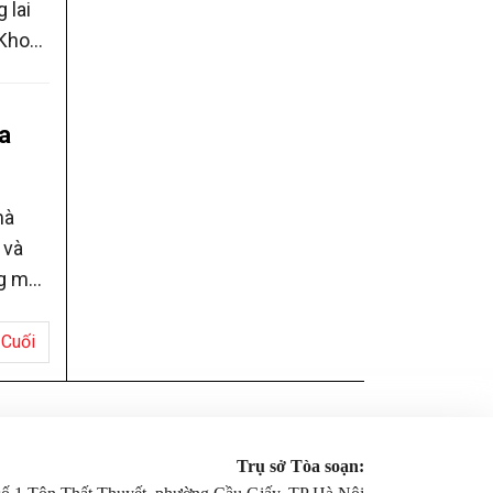
 lai
 Khoa
thần,
để
a
mà
 và
ng một
ch
y vì
Cuối
Trụ sở Tòa soạn: