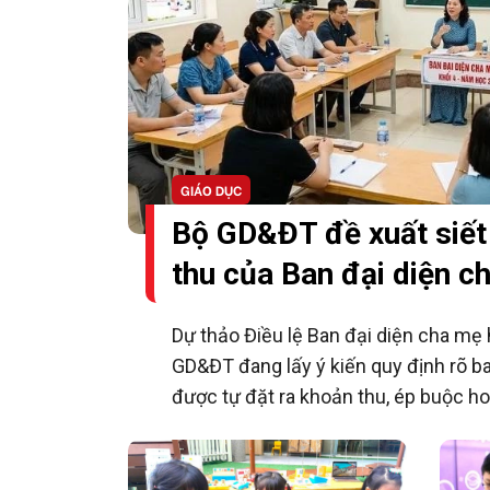
GIÁO DỤC
Bộ GD&ĐT đề xuất siết
thu của Ban đại diện c
Dự thảo Điều lệ Ban đại diện cha mẹ
GD&ĐT đang lấy ý kiến quy định rõ b
được tự đặt ra khoản thu, ép buộc h
góp; việc hỗ trợ phải hoàn toàn tự n
hưởng đến quyền lợi của học sinh. D
rộng vai trò giám sát, phản ánh và đố