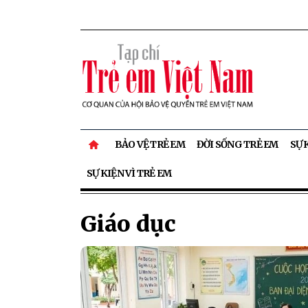
BẢO VỆ TRẺ EM
ĐỜI SỐNG TRẺ EM
SỰ 
SỰ KIỆN VÌ TRẺ EM
Giáo dục