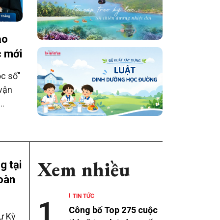
ạo
c mới
ọc số"
 vận
uả và
Xem nhiều
g tại
toàn
TIN TỨC
1
Công bố Top 275 cuộc
ự Kỳ