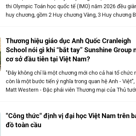
thi Olympic Toán học quốc tế (IMO) năm 2026 đều già
huy chương, gồm 2 Huy chương Vàng, 3 Huy chương B
1 Huy chương Đồng. Với tổng 168 điểm, đoàn Việt Na
xếp thứ 5 toàn đoàn theo kết quả không chính thức, tă
bậc so với năm 2025.
Thương hiệu giáo dục Anh Quốc Cranleigh
School nói gì khi “bắt tay” Sunshine Group
cơ sở đầu tiên tại Việt Nam?
"Đây không chỉ là một chương mới cho cả hai tổ chức
còn là một bước tiến ý nghĩa trong quan hệ Anh - Việt”,
Matt Western - Đặc phái viên Thương mại của Thủ tư
Anh nhận định về việc thương hiệu giáo dục danh tiến
Cranleigh School “bắt tay” cùng Sunshine Group để th
lập ngôi trường liên cấp đầu tiên tại KĐT Ciputra.
"Công thức" định vị đại học Việt Nam trên b
đồ toàn cầu