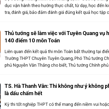
dục vận hành theo hướng thực chất, từ dạy, học đến k
tra, đánh giá, bảo đảm đánh giá đúng kết quả học tập 
người học”.
Thủ tướng sẽ làm việc với Tuyên Quang vụ 
140 điểm 10 môn Toán
Liên quan đến kết quả thi môn Toán bất thường tại điể
Trường THPT Chuyên Tuyên Quang, Phó Thủ tướng Ch
phủ Nguyễn Văn Thắng cho biết, Thủ tướng Chính phủ
trực tiếp làm việc với lãnh đạo tỉnh Tuyên Quang để ch
xử lý nghiêm minh, đúng quy định pháp luật.
TS. Hà Thanh Vân: Thi không như ý không p
là dấu chấm hết
Kỳ thi tốt nghiệp THPT có thể mang đến niềm vui hoặ