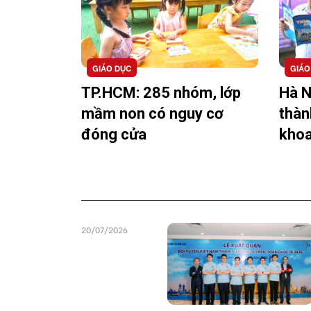
với nhà trường.
GIÁO DỤC
GIÁO
TP.HCM: 285 nhóm, lớp
Hà N
mầm non có nguy cơ
thàn
đóng cửa
khoa
20/07/2026