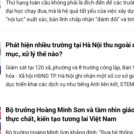
Thứ hạng toàn cầu không phải là đích đến để các trư
đại học chạy đua, mà là hệ quả tất yếu của việc xây d
“nội lực” xuất sắc, bản lĩnh chấp nhận "đánh đổi" và ti
thần "hợp lực" kiến tạo thương hiệu quốc gia.
Phát hiện nhiều trường tại Hà Nội thu ngoài
mục, xử lý thế nào?
Giám sát tại 120 xã, phường và 8 trường công lập, Ban
hóa - Xã hội HĐND TP. Hà Nội ghi nhận một số cơ sở gi
dục triển khai các dịch vụ như tiếng Anh liên kết, STEM,
sổ liên lạc điện tử... và phát sinh khoản thu chưa có cơ
pháp lý hoặc hướng dẫn thống nhất.
Bộ trưởng Hoàng Minh Sơn và tầm nhìn giá
thực chất, kiến tạo tương lai Việt Nam
Bộ trưởng Hoàng Minh Sơn khẳng định: “Đưa hệ thống 