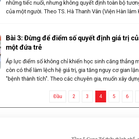
những tiếc nuối, nhưng không quyết định toàn bộ tương
của một người. Theo TS. Hà Thanh Vân (Viện Hàn lâm
học Xã hội Việt Nam), điều quan trọng là giữ vững tinh 
lựa chọn con đường phù hợp và không ngừng học hỏi 
trưởng thành.
Bài 3: Đừng để điểm số quyết định giá trị củ
một đứa trẻ
Áp lực điểm số không chỉ khiến học sinh căng thẳng 
còn có thể làm lệch hệ giá trị, gia tăng nguy cơ gian lận
"bệnh thành tích". Theo các chuyên gia, muốn xây dự
nền giáo dục trung thực và hạnh phúc, cần thay đổi cá
đánh giá, coi trọng sự tiến bộ và năng lực thực chất tha
Đầu
2
3
4
5
6
chỉ nhìn vào bảng điểm.