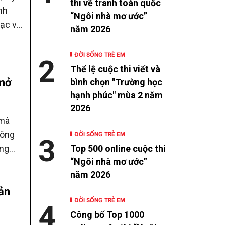
thi vẽ tranh toàn quốc
nh
“Ngôi nhà mơ ước”
ạc và
năm 2026
m tạm
ng 4
ĐỜI SỐNG TRẺ EM
2
Thể lệ cuộc thi viết và
 mở
bình chọn "Trường học
hạnh phúc" mùa 2 năm
2026
 mà
 ông
ĐỜI SỐNG TRẺ EM
3
ớng
Top 500 online cuộc thi
“Ngôi nhà mơ ước”
g
năm 2026
ành
ản
ĐỜI SỐNG TRẺ EM
4
Công bố Top 1000