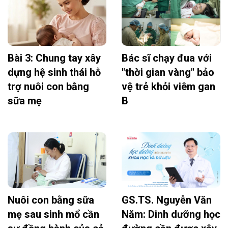
Bài 3: Chung tay xây
Bác sĩ chạy đua với
dựng hệ sinh thái hỗ
"thời gian vàng" bảo
trợ nuôi con bằng
vệ trẻ khỏi viêm gan
sữa mẹ
B
Nuôi con bằng sữa
GS.TS. Nguyễn Văn
mẹ sau sinh mổ cần
Năm: Dinh dưỡng học