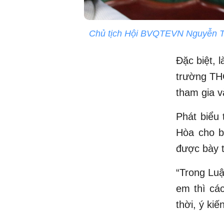
Chủ tịch Hội BVQTEVN Nguyễn Thị 
Đặc biệt, 
trường THC
tham gia v
Phát biểu
Hòa cho b
được bày t
“Trong Luậ
em thì cá
thời, ý ki