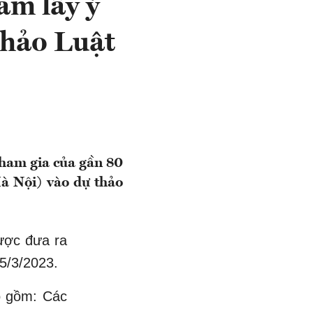
am lấy ý
thảo Luật
tham gia của gần 80
à Nội) vào dự thảo
ược đưa ra
15/3/2023.
ao gồm: Các