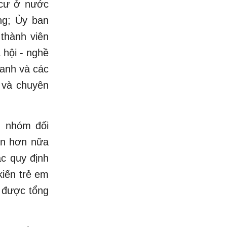
 cư ở nước
ng; Ủy ban
thành viên
 hội - nghề
oanh và các
c và chuyên
n nhóm đối
iện hơn nữa
c quy định
kiến trẻ em
 được tổng