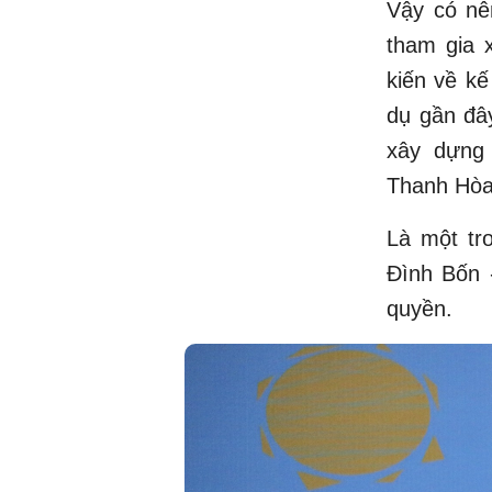
Vậy có nê
tham gia 
kiến về kế
dụ gần đâ
xây dựng
Thanh Hòa 
Là một tr
Đình Bốn 
quyền.