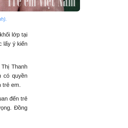
h).
hối lớp tại
 lấy ý kiến
 Thị Thanh
m có quyền
n trẻ em.
uan đến trẻ
vọng. Đồng