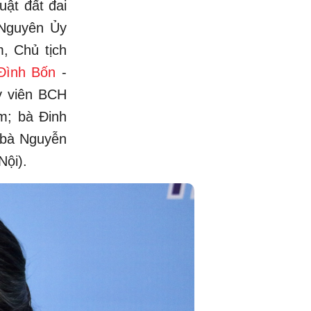
uật đất đai
 Nguyên Ủy
, Chủ tịch
Đình Bốn
-
y viên BCH
m; bà Đinh
 bà Nguyễn
Nội).