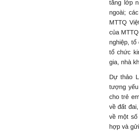
tầng lớp 
ngoài; cá
MTTQ Việt
của MTTQ, 
nghiệp, tổ
tổ chức ki
gia, nhà k
Dự thảo L
tượng yếu 
cho trẻ e
về đất đai
về một số
hợp và gử