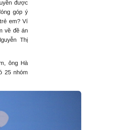
quyền được
đóng góp ý
 trẻ em? Ví
m về đề án
guyễn Thị
em, ông Hà
có 25 nhóm