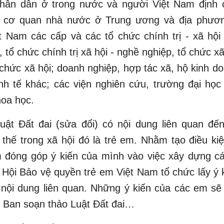
nhân dân ở trong nước và người Việt Nam định
c cơ quan nhà nước ở Trung ương và địa phươ
 Nam các cấp và các tổ chức chính trị - xã hội 
tổ chức chính trị xã hội - nghề nghiệp, tổ chức xã
 chức xã hội; doanh nghiệp, hợp tác xã, hộ kinh d
nh tế khác; các viện nghiên cứu, trường đại họ
hoa học.
uật Đất đai (sửa đổi) có nội dung liên quan đế
thế trong xã hội đó là trẻ em. Nhằm tạo điều k
m đóng góp ý kiến của mình vào việc xây dựng cá
, Hội Bảo vệ quyền trẻ em Việt Nam tổ chức lấy ý 
 nội dung liên quan. Những ý kiến của các em sẽ
i Ban soạn thảo Luật Đất đai…