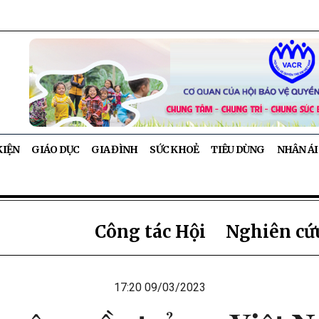
KIỆN
GIÁO DỤC
GIA ĐÌNH
SỨC KHOẺ
TIÊU DÙNG
NHÂN ÁI
Công tác Hội
Nghiên cứu
17:20 09/03/2023