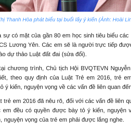
Thanh Hòa phát biểu tại buổi lấy ý kiến (Ảnh: Hoài Lin
là sự có mặt của gần 80 em học sinh tiêu biểu các k
S Lương Yên. Các em sẽ là người trực tiếp được
ào dự thảo Luật đất đai (sửa đổi).
 tại chương trình, Chủ tịch Hội BVQTEVN Nguyễn
iết, theo quy định của Luật Trẻ em 2016, trẻ e
ỏ ý kiến, nguyện vọng về các vấn đề liên quan đế
t trẻ em 2016 đã nêu rõ, đối với các vấn đề liên q
c em đều có quyền được bày tỏ ý kiến, nguyện 
ến, nguyện vọng của trẻ em phải được lắng nghe.