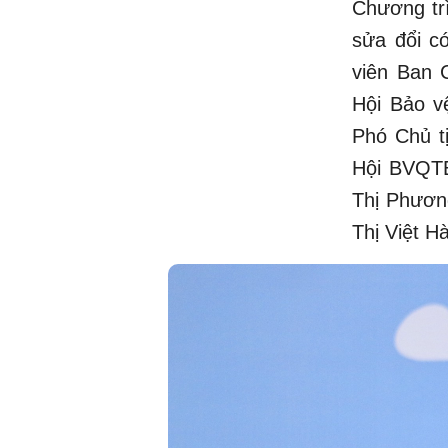
Chương trì
sửa đổi c
viên Ban 
Hội Bảo 
Phó Chủ t
Hội BVQTE
Thị Phươn
Thị Việt 