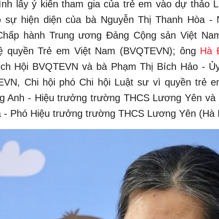
nh lấy ý kiến tham gia của trẻ em vào dự thảo L
ó sự hiện diện của bà Nguyễn Thị Thanh Hòa -
Chấp hành Trung ương Đảng Cộng sản Việt Nam
vệ quyền Trẻ em Việt Nam (BVQTEVN); ông
Hà 
ịch Hội BVQTEVN và bà Phạm Thị Bích Hảo - Ủ
VN, Chi hội phó Chi hội Luật sư vì quyền trẻ e
g Anh - Hiệu trưởng trường THCS Lương Yên và
Hà - Phó Hiệu trưởng trường THCS Lương Yên (Hà 