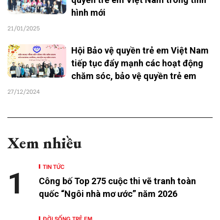
hình mới
21/01/2025
Hội Bảo vệ quyền trẻ em Việt Nam
tiếp tục đẩy mạnh các hoạt động
chăm sóc, bảo vệ quyền trẻ em
27/12/2024
Xem nhiều
TIN TỨC
1
Công bố Top 275 cuộc thi vẽ tranh toàn
quốc “Ngôi nhà mơ ước” năm 2026
ĐỜI SỐNG TRẺ EM