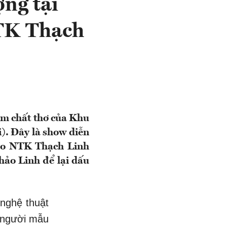
ng tại
NTK Thạch
ậm chất thơ của Khu
). Đây là show diễn
 do NTK Thạch Linh
hảo Linh để lại dấu
nghệ thuật
, người mẫu