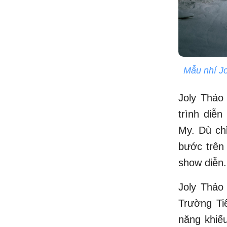
Mẫu nhí Jo
Joly Thảo
trình diễ
My. Dù chỉ
bước trên
show diễn
Joly Thảo 
Trường Ti
năng khiế