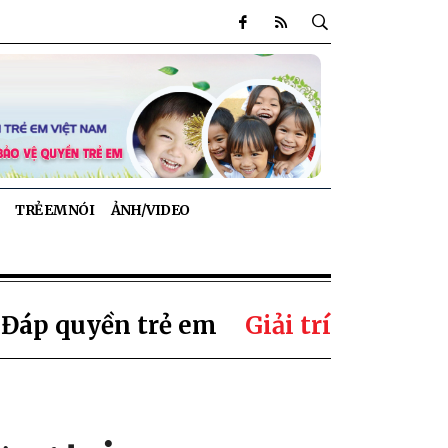
TRẺ EM NÓI
ẢNH/VIDEO
 Đáp quyền trẻ em
Giải trí