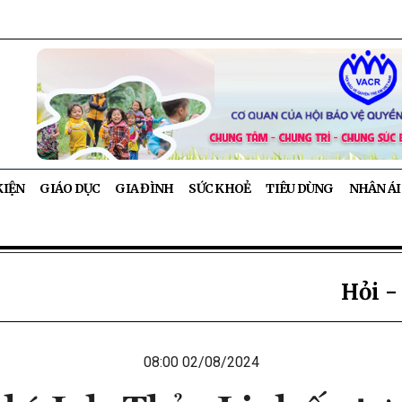
KIỆN
GIÁO DỤC
GIA ĐÌNH
SỨC KHOẺ
TIÊU DÙNG
NHÂN ÁI
Hỏi -
08:00 02/08/2024