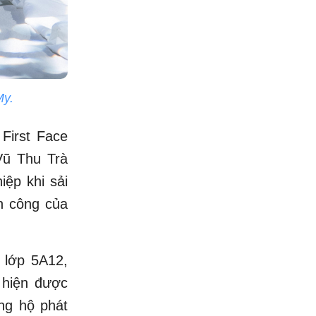
My.
First Face
Vũ Thu Trà
iệp khi sải
h công của
h lớp 5A12,
 hiện được
ng hộ phát