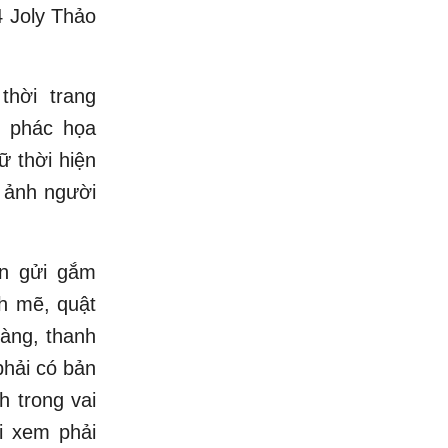
4 Joly Thảo
hời trang
T phác họa
ữ thời hiện
h ảnh người
ốn gửi gắm
h mẽ, quật
àng, thanh
phải có bản
h trong vai
i xem phải