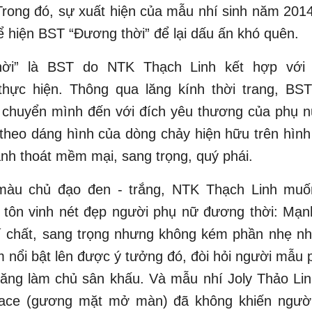
 Trong đó, sự xuất hiện của mẫu nhí sinh năm 201
hể hiện BST “Đương thời” để lại dấu ấn khó quên.
ời” là BST do NTK Thạch Linh kết hợp với t
thực hiện. Thông qua lăng kính thời trang, BS
 chuyển mình đến với đích yêu thương của phụ n
theo dáng hình của dòng chảy hiện hữu trên hìn
nh thoát mềm mại, sang trọng, quý phái.
màu chủ đạo đen - trắng, NTK Thạch Linh mu
p tôn vinh nét đẹp người phụ nữ đương thời: Mạn
í chất, sang trọng nhưng không kém phần nhẹ nh
m nổi bật lên được ý tưởng đó, đòi hỏi người mẫu 
năng làm chủ sân khấu. Và mẫu nhí Joly Thảo Lin
 Face (gương mặt mở màn) đã không khiến ngườ