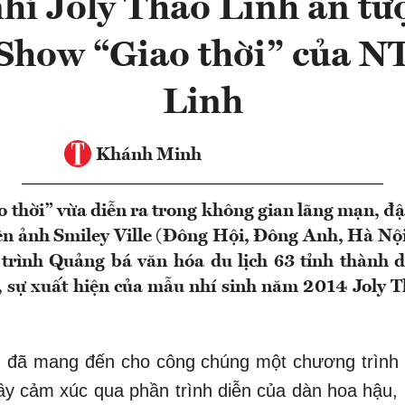
hí Joly Thảo Linh ấn tượ
Show “Giao thời” của 
Linh
Khánh Minh
 thời” vừa diễn ra trong không gian lãng mạn, đ
điện ảnh Smiley Ville (Đông Hội, Đông Anh, Hà Nội
trình Quảng bá văn hóa du lịch 63 tỉnh thành
, sự xuất hiện của mẫu nhí sinh năm 2014 Joly T
i” đã mang đến cho công chúng một chương trình 
đầy cảm xúc qua phần trình diễn của dàn hoa hậu