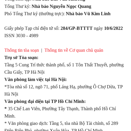
Tổng Thư ký:
Nhà báo Nguyễn Ngọc Quang
Phó Tổng Thư ký (thường trực):
Nhà báo Vũ Kim Linh
Giấy phép Tạp chí điện tử số:
284/GP-BTTTT
ngày
10/6/2022
ISSN 3030 - 4989
Thông tin tòa soạn
|
Thông tin về Cơ quan chủ quản
Trụ sở Tòa soạn:
Tầng 5 Cung Trí thức thành phố, số 1 Tôn Thất Thuyết, phường
Cầu Giấy, TP Hà Nội
Văn phòng làm việc tại Hà Nội:
*Tòa nhà số 12, ngõ 71, phố Láng Hạ, phường Ô Chợ Dừa, TP
Hà Nội
Văn phòng đại diện tại TP Hồ Chí Minh:
*
35 Chế Lan Viên, Phường Tây Thạnh, Thành phố Hồ Chí
Minh.
* Văn phòng giao dịch: Tầng 5, tòa nhà Bộ Tài chính, số 289
Điện Biên Phủ, phường Xuân Hòa, TP Hồ Chí Minh